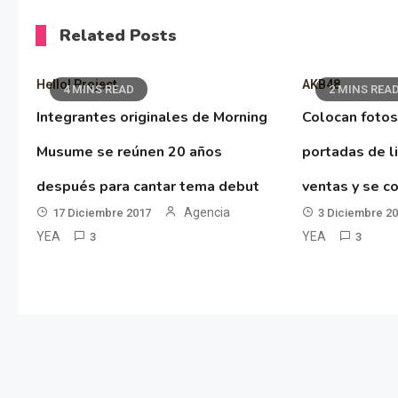
Related Posts
Hello! Project
AKB48
4 MINS READ
2 MINS REA
Integrantes originales de Morning
Colocan fotos
Musume se reúnen 20 años
portadas de l
después para cantar tema debut
ventas y se co
Agencia
17 Diciembre 2017
3 Diciembre 2
YEA
YEA
3
3