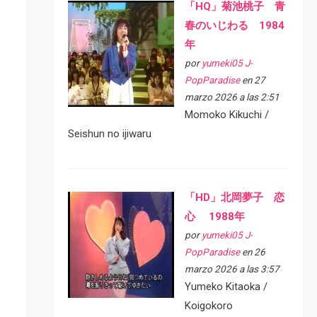
「HQ」菊池桃子 青
春のいじわる 1984
年
por
yumeki05 J-
PopParadise
en 27
marzo 2026 a las 2:51
Momoko Kikuchi /
Seishun no ijiwaru
「HD」北岡夢子 恋
心 1988年
por
yumeki05 J-
PopParadise
en 26
marzo 2026 a las 3:57
Yumeko Kitaoka /
Koigokoro