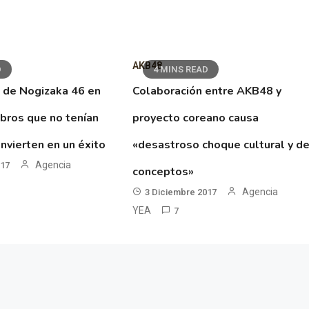
AKB48
D
4 MINS READ
 de Nogizaka 46 en
Colaboración entre AKB48 y
ibros que no tenían
proyecto coreano causa
nvierten en un éxito
«desastroso choque cultural y d
Agencia
017
conceptos»
Agencia
3 Diciembre 2017
YEA
7