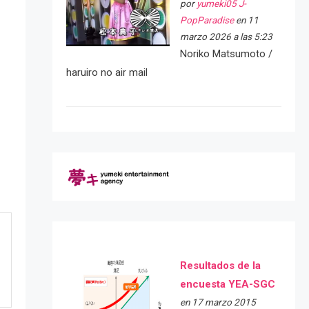
por
yumeki05 J-
PopParadise
en 11
marzo 2026 a las 5:23
Noriko Matsumoto /
haruiro no air mail
Resultados de la
encuesta YEA-SGC
en 17 marzo 2015