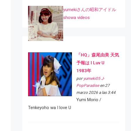
yumekiさんの昭和アイドル
showa videos
「HQ」森尾由美 天気
予報は I Luv U
1983年
por
yumeki05 J-
PopParadise
en 27
marzo 2026 a las 3:44
Yumi Morio /
Tenkeyoho wa I love U