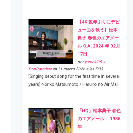
【4K 数年ぶりにデビ
ュー曲を歌う】松本
典子 春色のエアメー
ル O.A. 2024 年 02月
17日
por
yumeki05 J-
PopParadise
en 11 marzo 2026 a las 5:33
[Singing debut song for the first time in several
years] Noriko Matsumoto / Haruiro no Air Mail
「HQ」松本典子 春色
のエアメール 1985
年