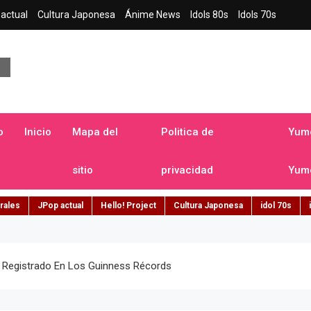
actual
Cultura Japonesa
Ánime News
Idols 80s
Idols 70s
a japonesa en español
o
Inicio
Mapa del
Politica de
Yume
sitio
privacidad
Yume
rales
JPop actual
Hello! Project
Cultura Japonesa
idol 70s
s Registrado En Los Guinness Récords