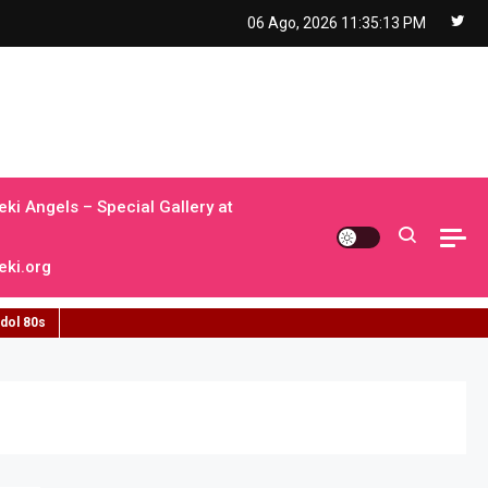
06 Ago, 2026
11:35:14 PM
ki Angels – Special Gallery at
ki.org
idol 80s