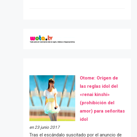
Otome: Orígen de
las reglas idol del
«renai kinshi»
(prohibición del
amor) para señoritas
idol
en 23 junio 2017
Tras el escándalo suscitado por el anuncio de