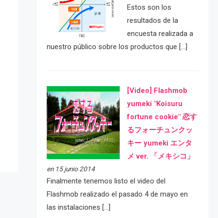
Estos son los
resultados de la
encuesta realizada a
nuestro público sobre los productos que […]
[Video] Flashmob
e
yumeki "Koisuru
fortune cookie" 恋す
るフォーチュンクッ
キー yumeki エンタ
メ ver. 「メキシコ」
en 15 junio 2014
Finalmente tenemos listo el video del
Flashmob realizado el pasado 4 de mayo en
las instalaciones […]