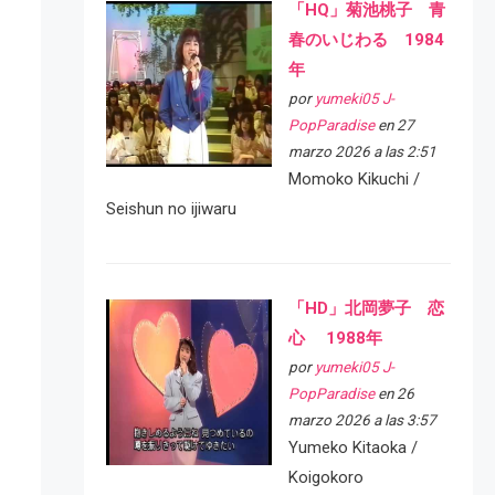
「HQ」菊池桃子 青
春のいじわる 1984
年
por
yumeki05 J-
PopParadise
en 27
marzo 2026 a las 2:51
Momoko Kikuchi /
Seishun no ijiwaru
「HD」北岡夢子 恋
心 1988年
por
yumeki05 J-
PopParadise
en 26
marzo 2026 a las 3:57
Yumeko Kitaoka /
Koigokoro