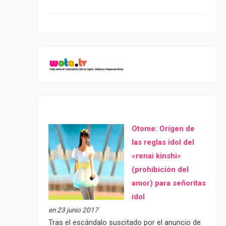
Otome: Orígen de
las reglas idol del
«renai kinshi»
(prohibición del
amor) para señoritas
idol
en 23 junio 2017
Tras el escándalo suscitado por el anuncio de