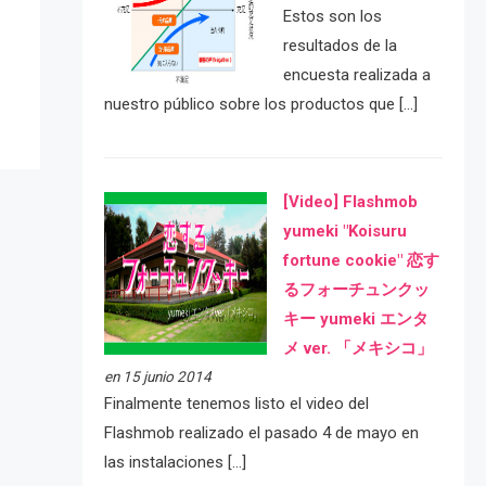
e
Estos son los
resultados de la
encuesta realizada a
nuestro público sobre los productos que […]
[Video] Flashmob
yumeki "Koisuru
fortune cookie" 恋す
るフォーチュンクッ
キー yumeki エンタ
メ ver. 「メキシコ」
en 15 junio 2014
Finalmente tenemos listo el video del
Flashmob realizado el pasado 4 de mayo en
las instalaciones […]