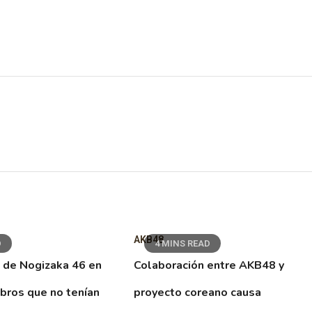
AKB48
D
4 MINS READ
 de Nogizaka 46 en
Colaboración entre AKB48 y
ibros que no tenían
proyecto coreano causa