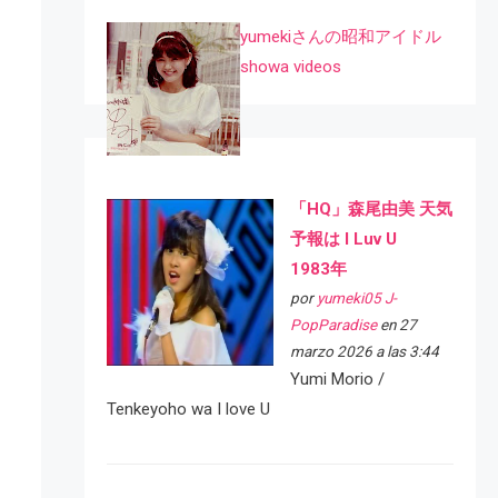
yumekiさんの昭和アイドル
showa videos
「HQ」森尾由美 天気
予報は I Luv U
1983年
por
yumeki05 J-
PopParadise
en 27
marzo 2026 a las 3:44
Yumi Morio /
Tenkeyoho wa I love U