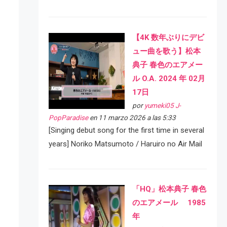
【4K 数年ぶりにデビ
ュー曲を歌う】松本
典子 春色のエアメー
ル O.A. 2024 年 02月
17日
por
yumeki05 J-
PopParadise
en 11 marzo 2026 a las 5:33
[Singing debut song for the first time in several
years] Noriko Matsumoto / Haruiro no Air Mail
「HQ」松本典子 春色
のエアメール 1985
年