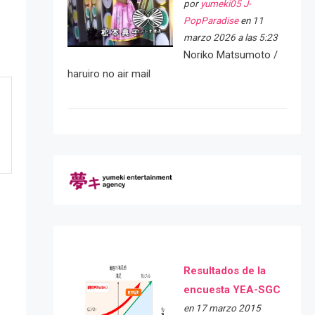
por
yumeki05 J-
PopParadise
en 11
marzo 2026 a las 5:23
Noriko Matsumoto /
haruiro no air mail
Resultados de la
encuesta YEA-SGC
en 17 marzo 2015