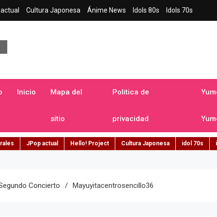
actual
Cultura Japonesa
Ánime News
Idols 80s
Idols 70s
a japonesa en español
o
Inicio
Mapa del
Politica de
Yume
sitio
privacidad
Yume
rales
JPop actual
Hello! Project
Cultura Japonesa
idol 70s
 Segundo Concierto
Mayuyitacentrosencillo36