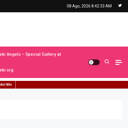
08 Ago, 2026
8:42:34 AM
ki Angels – Special Gallery at
ki.org
idol 80s