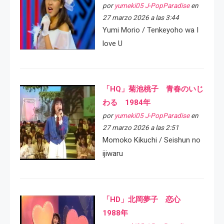
por
yumeki05 J-PopParadise
en
27 marzo 2026 a las 3:44
Yumi Morio / Tenkeyoho wa I
love U
「HQ」菊池桃子 青春のいじ
わる 1984年
por
yumeki05 J-PopParadise
en
27 marzo 2026 a las 2:51
Momoko Kikuchi / Seishun no
ijiwaru
「HD」北岡夢子 恋心
1988年