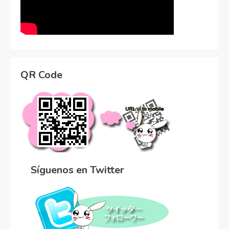
QR Code
Síguenos en Twitter