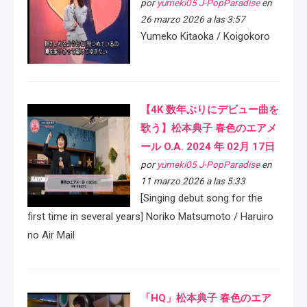
por
yumeki05 J-PopParadise
en
26 marzo 2026 a las 3:57
Yumeko Kitaoka / Koigokoro
【4K 数年ぶりにデビュー曲を
歌う】松本典子 春色のエアメ
ール O.A. 2024 年 02月 17日
por
yumeki05 J-PopParadise
en
11 marzo 2026 a las 5:33
[Singing debut song for the
first time in several years] Noriko Matsumoto / Haruiro
no Air Mail
「HQ」松本典子 春色のエア