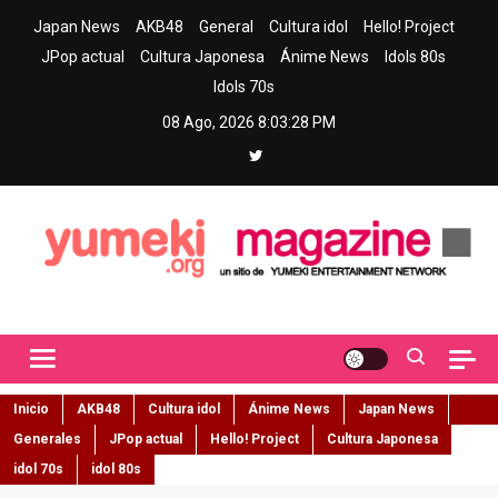
Skip
Japan News
AKB48
General
Cultura idol
Hello! Project
to
JPop actual
Cultura Japonesa
Ánime News
Idols 80s
content
Idols 70s
08 Ago, 2026
8:03:29 PM
Yumeki Magazine
Jpop y musica idol – Tu portal de jpop, movimiento idol y cultura
japonesa en español
Inicio
AKB48
Cultura idol
Ánime News
Japan News
Generales
JPop actual
Hello! Project
Cultura Japonesa
idol 70s
idol 80s