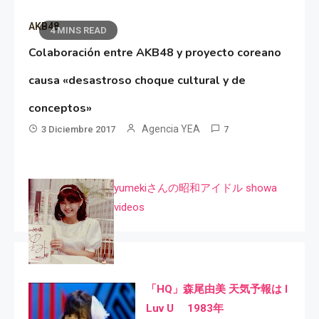
AKB48
4 MINS READ
Colaboración entre AKB48 y proyecto coreano
causa «desastroso choque cultural y de
conceptos»
Agencia YEA
3 Diciembre 2017
7
yumekiさんの昭和アイドル showa
videos
「HQ」森尾由美 天気予報は I
Luv U 1983年