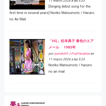
11 marzo 2026 a las 5:33
[Singing debut song for the
first time in several years] Noriko Matsumoto / Haruiro
no Air Mail
「HQ」松本典子 春色のエア
メール 1985年
por
yumeki05 J-PopParadise
en
11 marzo 2026 a las 5:23
Noriko Matsumoto / haruiro
no air mail