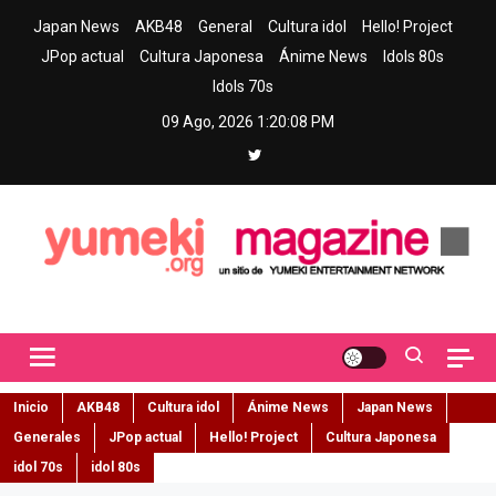
Skip
Japan News
AKB48
General
Cultura idol
Hello! Project
to
JPop actual
Cultura Japonesa
Ánime News
Idols 80s
content
Idols 70s
09 Ago, 2026
1:20:09 PM
Yumeki Magazine
Jpop y musica idol – Tu portal de jpop, movimiento idol y cultura
japonesa en español
Inicio
AKB48
Cultura idol
Ánime News
Japan News
Generales
JPop actual
Hello! Project
Cultura Japonesa
idol 70s
idol 80s