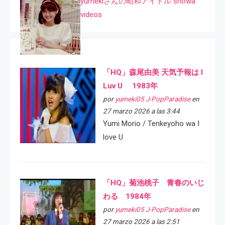
yumekiさんの昭和アイドル showa
videos
「HQ」森尾由美 天気予報は I
Luv U 1983年
por
yumeki05 J-PopParadise
en
27 marzo 2026 a las 3:44
Yumi Morio / Tenkeyoho wa I
love U
「HQ」菊池桃子 青春のいじ
わる 1984年
por
yumeki05 J-PopParadise
en
27 marzo 2026 a las 2:51