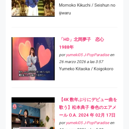
Momoko Kikuchi / Seishun no
ijiwaru
「HD」北岡夢子 恋心
1988年
por
yumeki05 J-PopParadise
en
26 marzo 2026 a las 3:57
Yumeko Kitaoka / Koigokoro
【4K 数年ぶりにデビュー曲を
歌う】松本典子 春色のエアメ
ール O.A. 2024 年 02月 17日
por
yumeki05 J-PopParadise
en