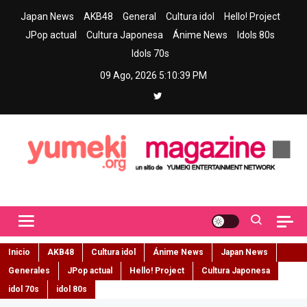
Skip
Japan News
AKB48
General
Cultura idol
Hello! Project
to
JPop actual
Cultura Japonesa
Ánime News
Idols 80s
content
Idols 70s
09 Ago, 2026
5:10:40 PM
Yumeki Magazine
Jpop y musica idol – Tu portal de jpop, movimiento idol y cultura
japonesa en español
Inicio
AKB48
Cultura idol
Ánime News
Japan News
Generales
JPop actual
Hello! Project
Cultura Japonesa
idol 70s
idol 80s