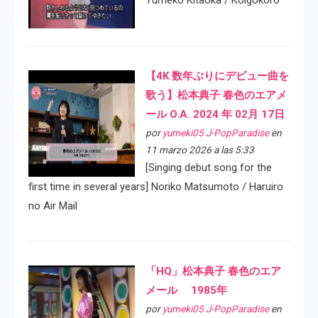
Yumeko Kitaoka / Koigokoro
【4K 数年ぶりにデビュー曲を
歌う】松本典子 春色のエアメ
ール O.A. 2024 年 02月 17日
por
yumeki05 J-PopParadise
en
11 marzo 2026 a las 5:33
[Singing debut song for the
first time in several years] Noriko Matsumoto / Haruiro
no Air Mail
「HQ」松本典子 春色のエア
メール 1985年
por
yumeki05 J-PopParadise
en