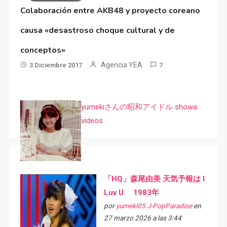
Colaboración entre AKB48 y proyecto coreano
causa «desastroso choque cultural y de
conceptos»
Agencia YEA
3 Diciembre 2017
7
yumekiさんの昭和アイドル showa
videos
「HQ」森尾由美 天気予報は I
Luv U 1983年
por
yumeki05 J-PopParadise
en
27 marzo 2026 a las 3:44