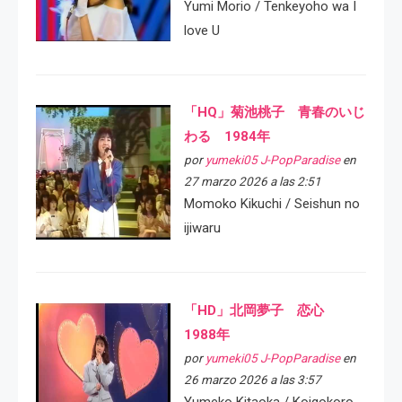
Yumi Morio / Tenkeyoho wa I
love U
「HQ」菊池桃子 青春のいじ
わる 1984年
por
yumeki05 J-PopParadise
en
27 marzo 2026 a las 2:51
Momoko Kikuchi / Seishun no
ijiwaru
「HD」北岡夢子 恋心
1988年
por
yumeki05 J-PopParadise
en
26 marzo 2026 a las 3:57