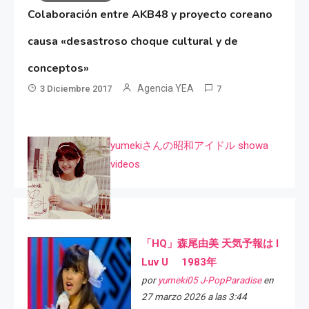
Colaboración entre AKB48 y proyecto coreano
causa «desastroso choque cultural y de
conceptos»
Agencia YEA
3 Diciembre 2017
7
yumekiさんの昭和アイドル showa
videos
「HQ」森尾由美 天気予報は I
Luv U 1983年
por
yumeki05 J-PopParadise
en
27 marzo 2026 a las 3:44