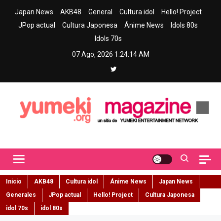
Skip
Japan News
AKB48
General
Cultura idol
Hello! Project
to
JPop actual
Cultura Japonesa
Ánime News
Idols 80s
content
Idols 70s
07 Ago, 2026
1:24:15 AM
Yumeki Magazine
Jpop y musica idol – Tu portal de jpop, movimiento idol y cultura
japonesa en español
Inicio
AKB48
Cultura idol
Ánime News
Japan News
Generales
JPop actual
Hello! Project
Cultura Japonesa
idol 70s
idol 80s