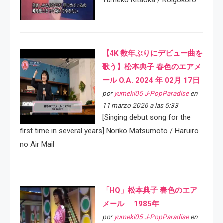
Yumeko Kitaoka / Koigokoro
【4K 数年ぶりにデビュー曲を
歌う】松本典子 春色のエアメ
ール O.A. 2024 年 02月 17日
por
yumeki05 J-PopParadise
en
11 marzo 2026 a las 5:33
[Singing debut song for the
first time in several years] Noriko Matsumoto / Haruiro
no Air Mail
「HQ」松本典子 春色のエア
メール 1985年
por
yumeki05 J-PopParadise
en