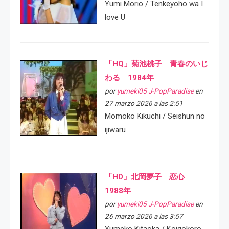
Yumi Morio / Tenkeyoho wa I
love U
「HQ」菊池桃子 青春のいじ
わる 1984年
por
yumeki05 J-PopParadise
en
27 marzo 2026 a las 2:51
Momoko Kikuchi / Seishun no
ijiwaru
「HD」北岡夢子 恋心
1988年
por
yumeki05 J-PopParadise
en
26 marzo 2026 a las 3:57