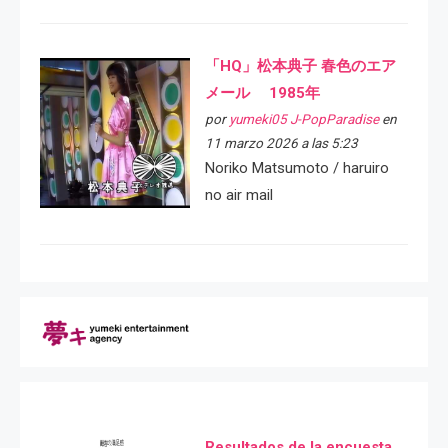
「HQ」松本典子 春色のエア
メール 1985年
por
yumeki05 J-PopParadise
en
11 marzo 2026 a las 5:23
Noriko Matsumoto / haruiro
no air mail
Resultados de la encuesta