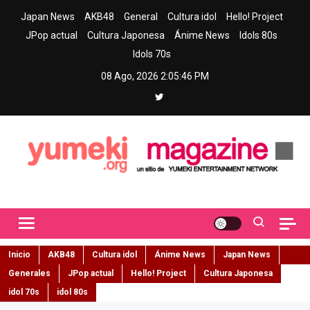
Skip
Japan News
AKB48
General
Cultura idol
Hello! Project
to
JPop actual
Cultura Japonesa
Ánime News
Idols 80s
content
Idols 70s
08 Ago, 2026
2:05:47 PM
Yumeki Magazine
Jpop y musica idol – Tu portal de jpop, movimiento idol y cultura
japonesa en español
Inicio
AKB48
Cultura idol
Ánime News
Japan News
Generales
JPop actual
Hello! Project
Cultura Japonesa
idol 70s
idol 80s