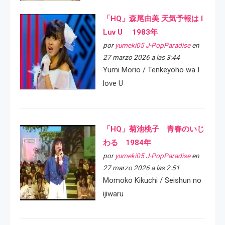
「HQ」森尾由美 天気予報は I
Luv U 1983年
por
yumeki05 J-PopParadise
en
27 marzo 2026 a las 3:44
Yumi Morio / Tenkeyoho wa I
love U
「HQ」菊池桃子 青春のいじ
わる 1984年
por
yumeki05 J-PopParadise
en
27 marzo 2026 a las 2:51
Momoko Kikuchi / Seishun no
ijiwaru