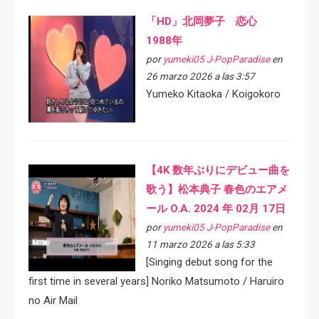
「HD」北岡夢子 恋心
1988年
por
yumeki05 J-PopParadise
en
26 marzo 2026 a las 3:57
Yumeko Kitaoka / Koigokoro
【4K 数年ぶりにデビュー曲を
歌う】松本典子 春色のエアメ
ール O.A. 2024 年 02月 17日
por
yumeki05 J-PopParadise
en
11 marzo 2026 a las 5:33
[Singing debut song for the
first time in several years] Noriko Matsumoto / Haruiro
no Air Mail