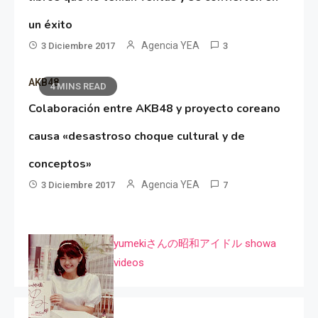
un éxito
Agencia YEA
3 Diciembre 2017
3
AKB48
4 MINS READ
Colaboración entre AKB48 y proyecto coreano
causa «desastroso choque cultural y de
conceptos»
Agencia YEA
3 Diciembre 2017
7
yumekiさんの昭和アイドル showa
videos