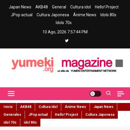
Skip
Japan News
AKB48
General
Cultura idol
Hello! Project
to
JPop actual
Cultura Japonesa
Ánime News
Idols 80s
content
Idols 70s
10 Ago, 2026
7:57:45 PM
Yumeki Magazine
Jpop y musica idol – Tu portal de jpop, movimiento idol y cultura
japonesa en español
Inicio
AKB48
Cultura idol
Ánime News
Japan News
Generales
JPop actual
Hello! Project
Cultura Japonesa
idol 70s
idol 80s