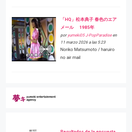
「HQ」松本典子 春色のエア
メール 1985年
por
yumeki05 J-PopParadise
en
11 marzo 2026 a las 5:23
Noriko Matsumoto / haruiro
no air mail
Resultados de la encuesta