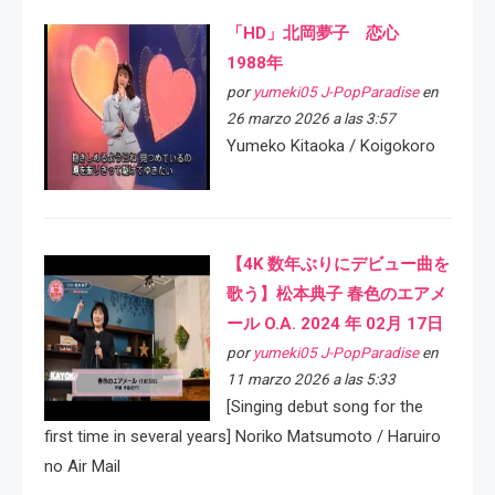
「HD」北岡夢子 恋心
1988年
por
yumeki05 J-PopParadise
en
26 marzo 2026 a las 3:57
Yumeko Kitaoka / Koigokoro
【4K 数年ぶりにデビュー曲を
歌う】松本典子 春色のエアメ
ール O.A. 2024 年 02月 17日
por
yumeki05 J-PopParadise
en
11 marzo 2026 a las 5:33
[Singing debut song for the
first time in several years] Noriko Matsumoto / Haruiro
no Air Mail