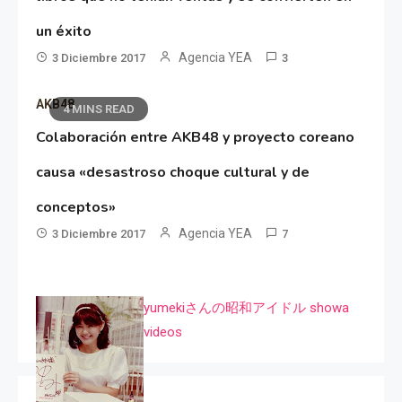
un éxito
Agencia YEA
3 Diciembre 2017
3
AKB48
4 MINS READ
Colaboración entre AKB48 y proyecto coreano
causa «desastroso choque cultural y de
conceptos»
Agencia YEA
3 Diciembre 2017
7
yumekiさんの昭和アイドル showa
videos