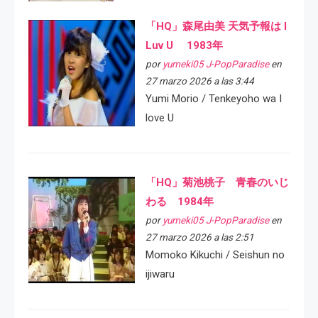
「HQ」森尾由美 天気予報は I
Luv U 1983年
por
yumeki05 J-PopParadise
en
27 marzo 2026 a las 3:44
Yumi Morio / Tenkeyoho wa I
love U
「HQ」菊池桃子 青春のいじ
わる 1984年
por
yumeki05 J-PopParadise
en
27 marzo 2026 a las 2:51
Momoko Kikuchi / Seishun no
ijiwaru