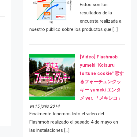
Estos son los
resultados de la
encuesta realizada a
nuestro público sobre los productos que […]
[Video] Flashmob
yumeki "Koisuru
fortune cookie" 恋す
e
るフォーチュンクッ
キー yumeki エンタ
メ ver. 「メキシコ」
en 15 junio 2014
Finalmente tenemos listo el video del
Flashmob realizado el pasado 4 de mayo en
las instalaciones […]