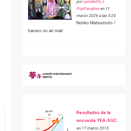
por
yumeki05 J-
PopParadise
en 11
marzo 2026 a las 5:23
Noriko Matsumoto /
haruiro no air mail
Resultados de la
encuesta YEA-SGC
en 17 marzo 2015