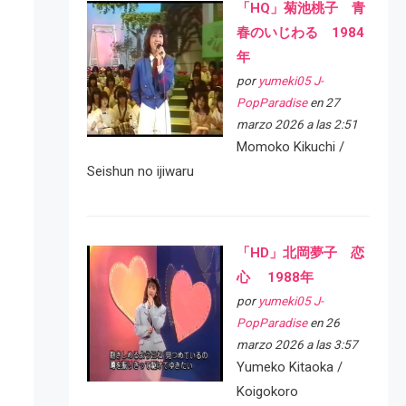
「HQ」菊池桃子 青
春のいじわる 1984
年
por
yumeki05 J-
PopParadise
en 27
marzo 2026 a las 2:51
Momoko Kikuchi /
Seishun no ijiwaru
「HD」北岡夢子 恋
心 1988年
por
yumeki05 J-
PopParadise
en 26
marzo 2026 a las 3:57
Yumeko Kitaoka /
Koigokoro