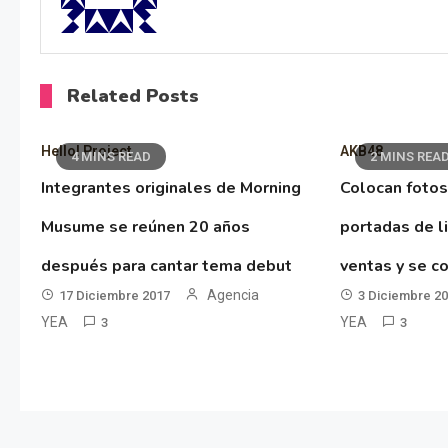
Related Posts
Hello! Project
AKB48
4 MINS READ
2 MINS REA
Integrantes originales de Morning
Colocan fotos
Musume se reúnen 20 años
portadas de l
después para cantar tema debut
ventas y se co
Agencia
17 Diciembre 2017
3 Diciembre 2
YEA
YEA
3
3