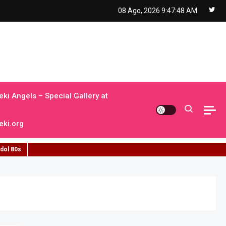
08 Ago, 2026
9:47:49 AM
ki Angels – Special Gallery at
ki.org
idol 80s