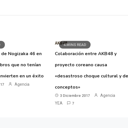
AKB48
D
4 MINS READ
 de Nogizaka 46 en
Colaboración entre AKB48 y
ibros que no tenían
proyecto coreano causa
nvierten en un éxito
«desastroso choque cultural y d
Agencia
017
conceptos»
Agencia
3 Diciembre 2017
YEA
7