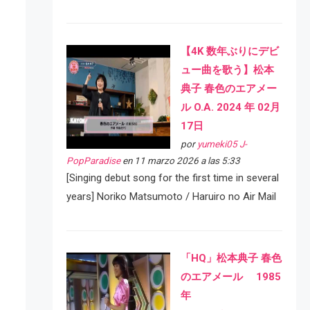
【4K 数年ぶりにデビ
ュー曲を歌う】松本
典子 春色のエアメー
ル O.A. 2024 年 02月
17日
por
yumeki05 J-
PopParadise
en 11 marzo 2026 a las 5:33
[Singing debut song for the first time in several
years] Noriko Matsumoto / Haruiro no Air Mail
「HQ」松本典子 春色
のエアメール 1985
年