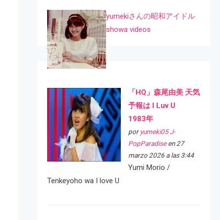
yumekiさんの昭和アイドル
showa videos
「HQ」森尾由美 天気
予報は I Luv U
1983年
por
yumeki05 J-
PopParadise
en 27
marzo 2026 a las 3:44
Yumi Morio /
Tenkeyoho wa I love U