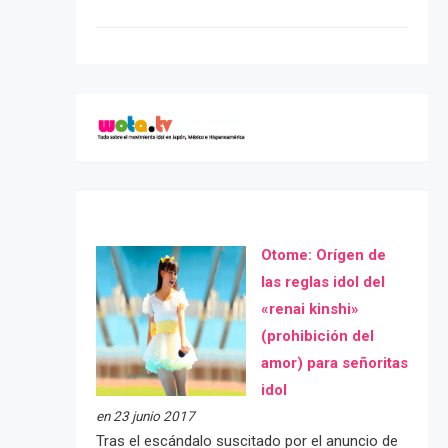
Otome: Orígen de
las reglas idol del
«renai kinshi»
(prohibición del
amor) para señoritas
idol
en 23 junio 2017
Tras el escándalo suscitado por el anuncio de