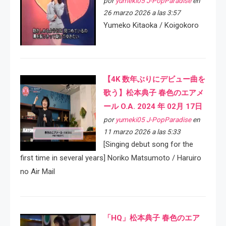
por
yumeki05 J-PopParadise
en
26 marzo 2026 a las 3:57
Yumeko Kitaoka / Koigokoro
【4K 数年ぶりにデビュー曲を
歌う】松本典子 春色のエアメ
ール O.A. 2024 年 02月 17日
por
yumeki05 J-PopParadise
en
11 marzo 2026 a las 5:33
[Singing debut song for the
first time in several years] Noriko Matsumoto / Haruiro
no Air Mail
「HQ」松本典子 春色のエア