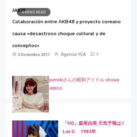
AKB48
4 MINS READ
Colaboración entre AKB48 y proyecto coreano
causa «desastroso choque cultural y de
conceptos»
Agencia YEA
3 Diciembre 2017
7
yumekiさんの昭和アイドル showa
videos
「HQ」森尾由美 天気予報は I
Luv U 1983年