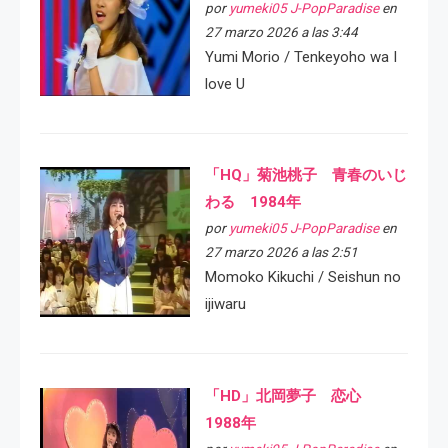
por
yumeki05 J-PopParadise
en
27 marzo 2026 a las 3:44
Yumi Morio / Tenkeyoho wa I
love U
「HQ」菊池桃子 青春のいじ
わる 1984年
por
yumeki05 J-PopParadise
en
27 marzo 2026 a las 2:51
Momoko Kikuchi / Seishun no
ijiwaru
「HD」北岡夢子 恋心
1988年