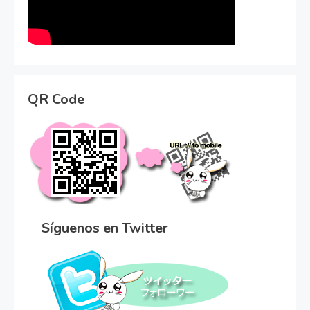
QR Code
Síguenos en Twitter