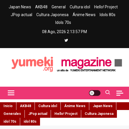
Skip
Japan News
AKB48
General
Cultura idol
Hello! Project
to
JPop actual
Cultura Japonesa
Ánime News
Idols 80s
content
Idols 70s
08 Ago, 2026
2:13:58 PM
Yumeki Magazine
Jpop y musica idol – Tu portal de jpop, movimiento idol y cultura
japonesa en español
Inicio
AKB48
Cultura idol
Ánime News
Japan News
Generales
JPop actual
Hello! Project
Cultura Japonesa
idol 70s
idol 80s