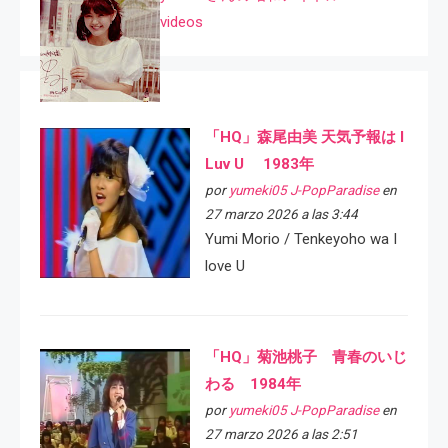
videos
「HQ」森尾由美 天気予報は I
Luv U 1983年
por
yumeki05 J-PopParadise
en
27 marzo 2026 a las 3:44
Yumi Morio / Tenkeyoho wa I
love U
「HQ」菊池桃子 青春のいじ
わる 1984年
por
yumeki05 J-PopParadise
en
27 marzo 2026 a las 2:51