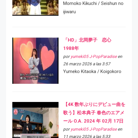
Momoko Kikuchi / Seishun no
ijiwaru
「HD」北岡夢子 恋心
1988年
por
yumeki05 J-PopParadise
en
26 marzo 2026 a las 3:57
Yumeko Kitaoka / Koigokoro
【4K 数年ぶりにデビュー曲を
歌う】松本典子 春色のエアメ
ール O.A. 2024 年 02月 17日
por
yumeki05 J-PopParadise
en
11 marzo 2026 a las 5:33