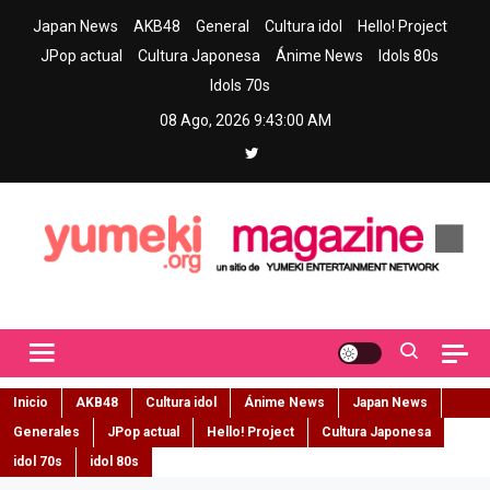
Skip
Japan News
AKB48
General
Cultura idol
Hello! Project
to
JPop actual
Cultura Japonesa
Ánime News
Idols 80s
content
Idols 70s
08 Ago, 2026
9:43:01 AM
Yumeki Magazine
Jpop y musica idol – Tu portal de jpop, movimiento idol y cultura
japonesa en español
Inicio
AKB48
Cultura idol
Ánime News
Japan News
Generales
JPop actual
Hello! Project
Cultura Japonesa
idol 70s
idol 80s