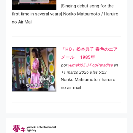
[Singing debut song for the
first time in several years] Noriko Matsumoto / Haruiro
no Air Mail
「HQ」松本典子 春色のエア
メール 1985年
por
yumeki05 J-PopParadise
en
11 marzo 2026 a las 5:23
Noriko Matsumoto / haruiro
no air mail