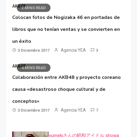
AKB48
2 MINS READ
Colocan fotos de Nogizaka 46 en portadas de
libros que no tenían ventas y se convierten en
un éxito
Agencia YEA
3 Diciembre 2017
3
AKB48
4 MINS READ
Colaboración entre AKB48 y proyecto coreano
causa «desastroso choque cultural y de
conceptos»
Agencia YEA
3 Diciembre 2017
7
yumekiさんの昭和アイドル showa