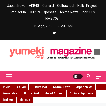
Skip
Japan News
AKB48
General
Cultura idol
Hello! Project
to
JPop actual
Cultura Japonesa
Ánime News
Idols 80s
content
Idols 70s
10 Ago, 2026
11:57:32 AM
Yumeki Magazine
Jpop y musica idol – Tu portal de jpop, movimiento idol y cultura
japonesa en español
Inicio
AKB48
Cultura idol
Ánime News
Japan News
Generales
JPop actual
Hello! Project
Cultura Japonesa
idol 70s
idol 80s