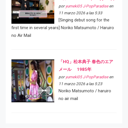
por
yumeki05 J-PopParadise
en
11 marzo 2026 a las 5:33
[Singing debut song for the
first time in several years] Noriko Matsumoto / Haruiro
no Air Mail
「HQ」松本典子 春色のエア
メール 1985年
por
yumeki05 J-PopParadise
en
11 marzo 2026 a las 5:23
Noriko Matsumoto / haruiro
no air mail