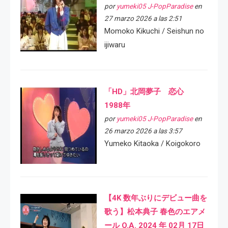
por
yumeki05 J-PopParadise
en
27 marzo 2026 a las 2:51
Momoko Kikuchi / Seishun no
ijiwaru
「HD」北岡夢子 恋心
1988年
por
yumeki05 J-PopParadise
en
26 marzo 2026 a las 3:57
Yumeko Kitaoka / Koigokoro
【4K 数年ぶりにデビュー曲を
歌う】松本典子 春色のエアメ
ール O.A. 2024 年 02月 17日