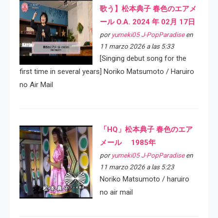
歌う】松本典子 春色のエアメ
ール O.A. 2024 年 02月 17日
por
yumeki05 J-PopParadise
en
11 marzo 2026 a las 5:33
[Singing debut song for the
first time in several years] Noriko Matsumoto / Haruiro
no Air Mail
「HQ」松本典子 春色のエア
メール 1985年
por
yumeki05 J-PopParadise
en
11 marzo 2026 a las 5:23
Noriko Matsumoto / haruiro
no air mail