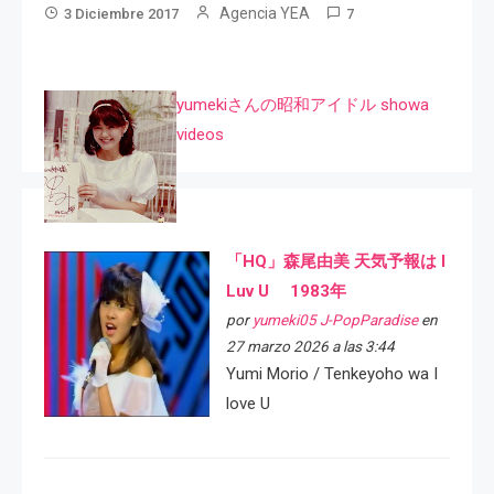
Agencia YEA
3 Diciembre 2017
7
yumekiさんの昭和アイドル showa
videos
「HQ」森尾由美 天気予報は I
Luv U 1983年
por
yumeki05 J-PopParadise
en
27 marzo 2026 a las 3:44
Yumi Morio / Tenkeyoho wa I
love U