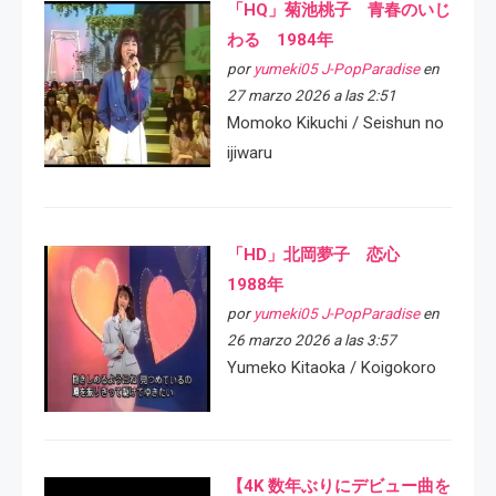
「HQ」菊池桃子 青春のいじ
わる 1984年
por
yumeki05 J-PopParadise
en
27 marzo 2026 a las 2:51
Momoko Kikuchi / Seishun no
ijiwaru
「HD」北岡夢子 恋心
1988年
por
yumeki05 J-PopParadise
en
26 marzo 2026 a las 3:57
Yumeko Kitaoka / Koigokoro
【4K 数年ぶりにデビュー曲を