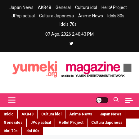
Skip
Japan News
AKB48
General
Cultura idol
Hello! Project
to
JPop actual
Cultura Japonesa
Ánime News
Idols 80s
content
Idols 70s
07 Ago, 2026
2:40:44 PM
Yumeki Magazine
Jpop y musica idol – Tu portal de jpop, movimiento idol y cultura
japonesa en español
Inicio
AKB48
Cultura idol
Ánime News
Japan News
Generales
JPop actual
Hello! Project
Cultura Japonesa
idol 70s
idol 80s