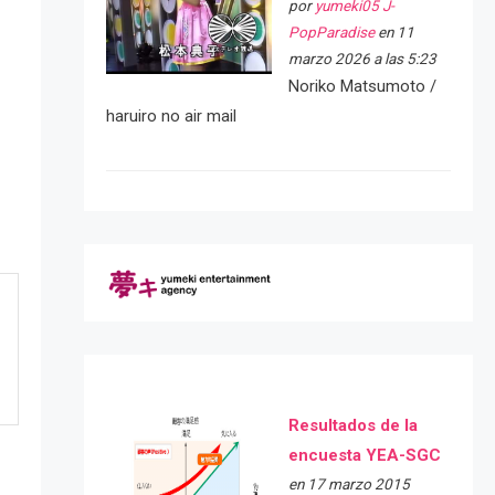
por
yumeki05 J-
PopParadise
en 11
marzo 2026 a las 5:23
Noriko Matsumoto /
haruiro no air mail
Resultados de la
encuesta YEA-SGC
en 17 marzo 2015