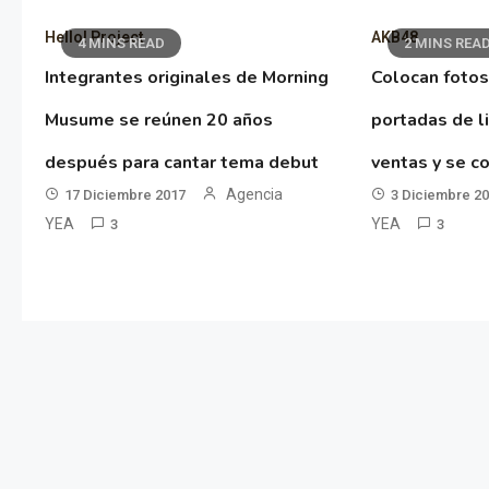
Hello! Project
AKB48
4 MINS READ
2 MINS REA
Integrantes originales de Morning
Colocan fotos
Musume se reúnen 20 años
portadas de l
después para cantar tema debut
ventas y se co
Agencia
17 Diciembre 2017
3 Diciembre 2
YEA
YEA
3
3