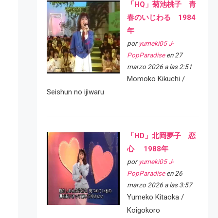
「HQ」菊池桃子 青
春のいじわる 1984
年
por
yumeki05 J-
PopParadise
en 27
marzo 2026 a las 2:51
Momoko Kikuchi /
Seishun no ijiwaru
「HD」北岡夢子 恋
心 1988年
por
yumeki05 J-
PopParadise
en 26
marzo 2026 a las 3:57
Yumeko Kitaoka /
Koigokoro