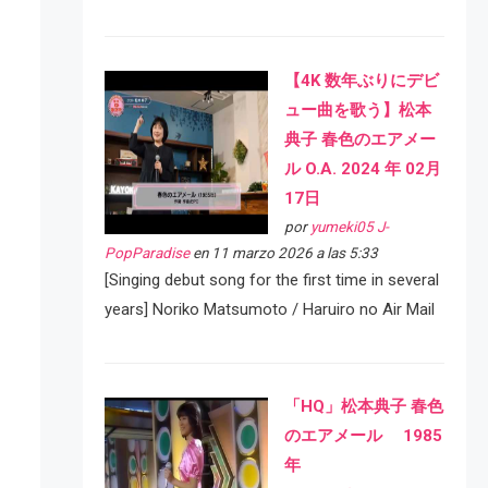
【4K 数年ぶりにデビ
ュー曲を歌う】松本
典子 春色のエアメー
ル O.A. 2024 年 02月
17日
por
yumeki05 J-
PopParadise
en 11 marzo 2026 a las 5:33
[Singing debut song for the first time in several
years] Noriko Matsumoto / Haruiro no Air Mail
「HQ」松本典子 春色
のエアメール 1985
年