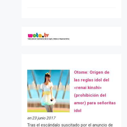
Otome: Orígen de
las reglas idol del
«renai kinshi»
(prohibición del
amor) para señoritas
idol
en 23 junio 2017
Tras el escándalo suscitado por el anuncio de