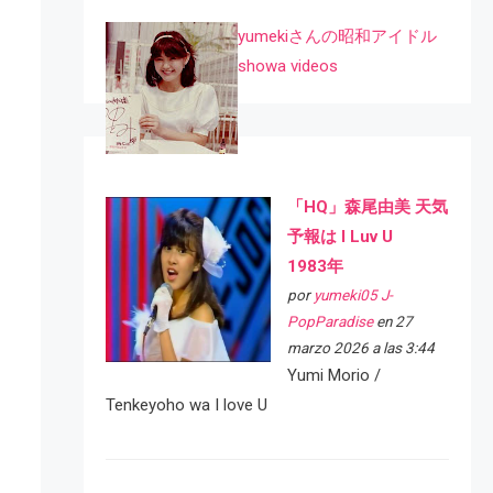
yumekiさんの昭和アイドル
showa videos
「HQ」森尾由美 天気
予報は I Luv U
1983年
por
yumeki05 J-
PopParadise
en 27
marzo 2026 a las 3:44
Yumi Morio /
Tenkeyoho wa I love U