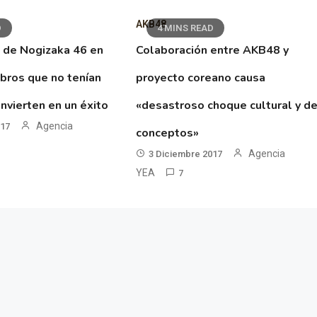
AKB48
D
4 MINS READ
 de Nogizaka 46 en
Colaboración entre AKB48 y
ibros que no tenían
proyecto coreano causa
nvierten en un éxito
«desastroso choque cultural y d
Agencia
017
conceptos»
Agencia
3 Diciembre 2017
YEA
7