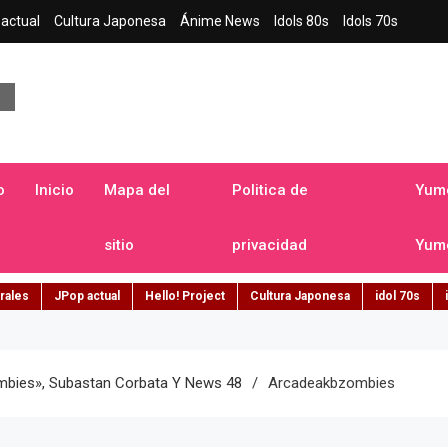
actual
Cultura Japonesa
Ánime News
Idols 80s
Idols 70s
a japonesa en español
o
Inicio
Mapa del
Politica de
Yume
sitio
privacidad
Yume
rales
JPop actual
Hello! Project
Cultura Japonesa
idol 70s
mbies», Subastan Corbata Y News 48
Arcadeakbzombies