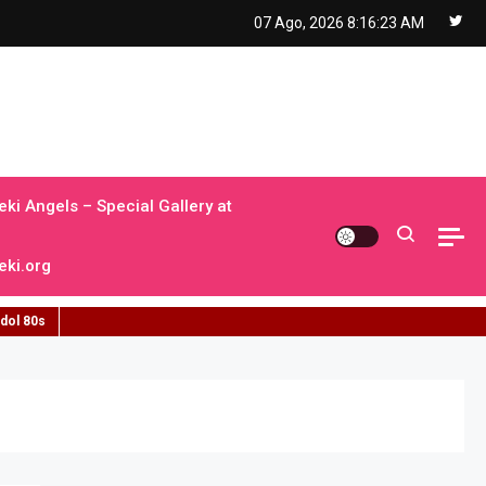
07 Ago, 2026
8:16:24 AM
ki Angels – Special Gallery at
ki.org
idol 80s