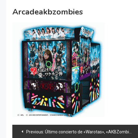
Arcadeakbzombies
Navegación
Previous:
Último concierto de «Warotas», «AKBZombies», subastan corbata y news 48