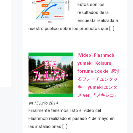
Estos son los
resultados de la
encuesta realizada a
nuestro público sobre los productos que […]
e
[Video] Flashmob
yumeki "Koisuru
fortune cookie" 恋す
るフォーチュンクッ
キー yumeki エンタ
メ ver. 「メキシコ」
en 15 junio 2014
Finalmente tenemos listo el video del
Flashmob realizado el pasado 4 de mayo en
las instalaciones […]