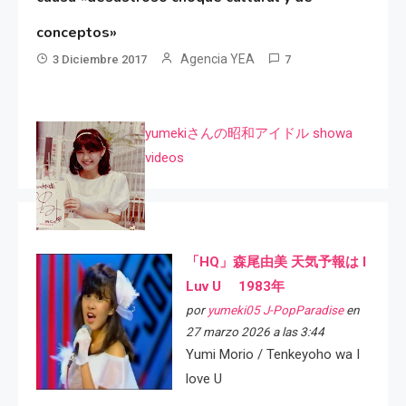
conceptos»
Agencia YEA
3 Diciembre 2017
7
yumekiさんの昭和アイドル showa
videos
「HQ」森尾由美 天気予報は I
Luv U 1983年
por
yumeki05 J-PopParadise
en
27 marzo 2026 a las 3:44
Yumi Morio / Tenkeyoho wa I
love U