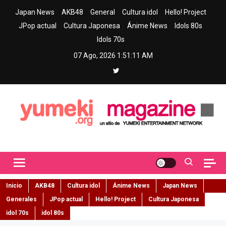
Skip
Japan News
AKB48
General
Cultura idol
Hello! Project
to
JPop actual
Cultura Japonesa
Ánime News
Idols 80s
content
Idols 70s
07 Ago, 2026
1:51:12 AM
Yumeki Magazine
Jpop y musica idol – Tu portal de jpop, movimiento idol y cultura
japonesa en español
Inicio
AKB48
Cultura idol
Ánime News
Japan News
Generales
JPop actual
Hello! Project
Cultura Japonesa
idol 70s
idol 80s