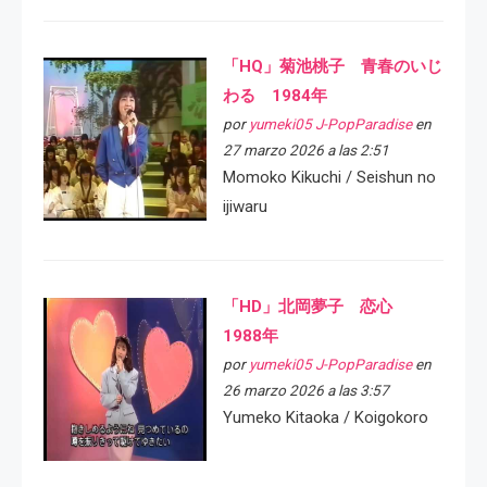
「HQ」菊池桃子 青春のいじ
わる 1984年
por
yumeki05 J-PopParadise
en
27 marzo 2026 a las 2:51
Momoko Kikuchi / Seishun no
ijiwaru
「HD」北岡夢子 恋心
1988年
por
yumeki05 J-PopParadise
en
26 marzo 2026 a las 3:57
Yumeko Kitaoka / Koigokoro