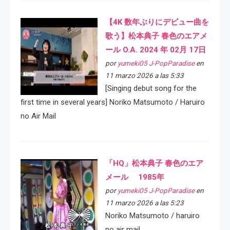
【4K 数年ぶりにデビュー曲を
歌う】松本典子 春色のエアメ
ール O.A. 2024 年 02月 17日
por
yumeki05 J-PopParadise
en
11 marzo 2026 a las 5:33
[Singing debut song for the
first time in several years] Noriko Matsumoto / Haruiro
no Air Mail
「HQ」松本典子 春色のエア
メール 1985年
por
yumeki05 J-PopParadise
en
11 marzo 2026 a las 5:23
Noriko Matsumoto / haruiro
no air mail