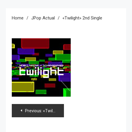
Home
JPop Actual
«Twilight» 2nd Single
Navegación
Previous:
«Twilight» 2nd single
de