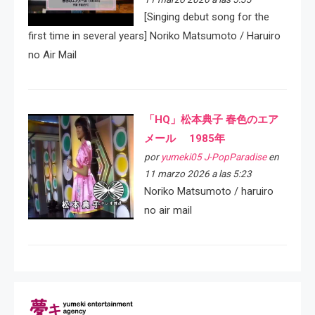
[Singing debut song for the
first time in several years] Noriko Matsumoto / Haruiro
no Air Mail
「HQ」松本典子 春色のエア
メール 1985年
por
yumeki05 J-PopParadise
en
11 marzo 2026 a las 5:23
Noriko Matsumoto / haruiro
no air mail