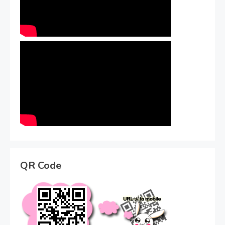
QR Code