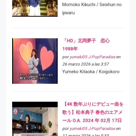
Momoko Kikuchi / Seishun no
ijiwaru
「HD」北岡夢子 恋心
1988年
por
yumeki05 J-PopParadise
en
26 marzo 2026 a las 3:57
Yumeko Kitaoka / Koigokoro
【4K 数年ぶりにデビュー曲を
歌う】松本典子 春色のエアメ
ール O.A. 2024 年 02月 17日
por
yumeki05 J-PopParadise
en
11 marzo 2026 a las 5:33