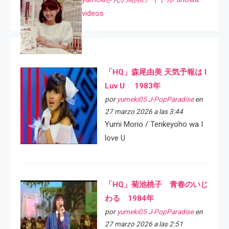
videos
「HQ」森尾由美 天気予報は I
Luv U 1983年
por
yumeki05 J-PopParadise
en
27 marzo 2026 a las 3:44
Yumi Morio / Tenkeyoho wa I
love U
「HQ」菊池桃子 青春のいじ
わる 1984年
por
yumeki05 J-PopParadise
en
27 marzo 2026 a las 2:51