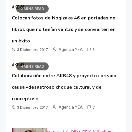
AKB48
2 MINS READ
Colocan fotos de Nogizaka 46 en portadas de
libros que no tenían ventas y se convierten en
un éxito
Agencia YEA
3 Diciembre 2017
3
AKB48
4 MINS READ
Colaboración entre AKB48 y proyecto coreano
causa «desastroso choque cultural y de
conceptos»
Agencia YEA
3 Diciembre 2017
7
yumekiさんの昭和アイドル showa