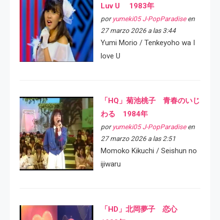
Luv U 1983年
por
yumeki05 J-PopParadise
en
27 marzo 2026 a las 3:44
Yumi Morio / Tenkeyoho wa I
love U
「HQ」菊池桃子 青春のいじ
わる 1984年
por
yumeki05 J-PopParadise
en
27 marzo 2026 a las 2:51
Momoko Kikuchi / Seishun no
ijiwaru
「HD」北岡夢子 恋心