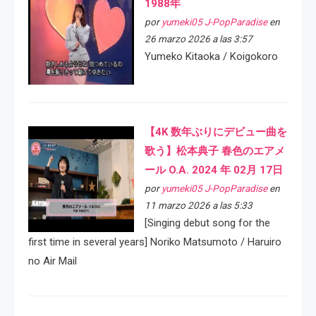
1988年
por
yumeki05 J-PopParadise
en
26 marzo 2026 a las 3:57
Yumeko Kitaoka / Koigokoro
【4K 数年ぶりにデビュー曲を
歌う】松本典子 春色のエアメ
ール O.A. 2024 年 02月 17日
por
yumeki05 J-PopParadise
en
11 marzo 2026 a las 5:33
[Singing debut song for the
first time in several years] Noriko Matsumoto / Haruiro
no Air Mail