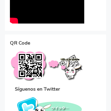
QR Code
Síguenos en Twitter