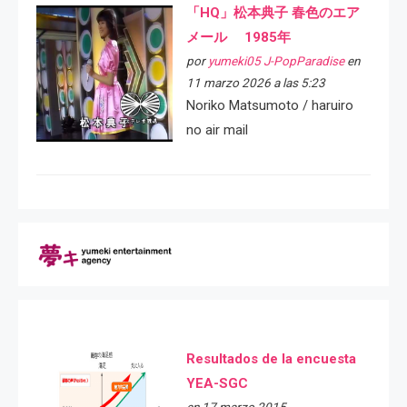
「HQ」松本典子 春色のエア
メール 1985年
por
yumeki05 J-PopParadise
en
11 marzo 2026 a las 5:23
Noriko Matsumoto / haruiro
no air mail
Resultados de la encuesta
YEA-SGC