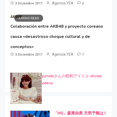
Agencia YEA
3 Diciembre 2017
3
AKB48
4 MINS READ
Colaboración entre AKB48 y proyecto coreano
causa «desastroso choque cultural y de
conceptos»
Agencia YEA
3 Diciembre 2017
7
yumekiさんの昭和アイドル showa
videos
「HQ」森尾由美 天気予報は I