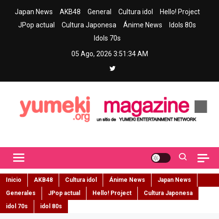
Skip
Japan News
AKB48
General
Cultura idol
Hello! Project
to
JPop actual
Cultura Japonesa
Ánime News
Idols 80s
content
Idols 70s
05 Ago, 2026
3:51:35 AM
Yumeki Magazine
Jpop y musica idol – Tu portal de jpop, movimiento idol y cultura
japonesa en español
Inicio
AKB48
Cultura idol
Ánime News
Japan News
Generales
JPop actual
Hello! Project
Cultura Japonesa
idol 70s
idol 80s