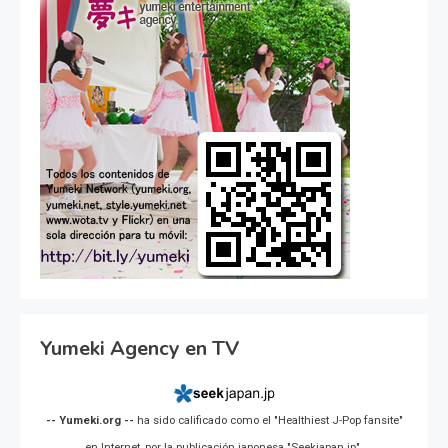
Yumeki Agency en TV
-- Yumeki.org --
ha sido calificado como el "Healthiest J-Pop fansite"
en Internet, por la publicación japonesa "Seekjapan.jp".