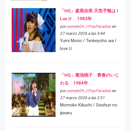
「HQ」森尾由美 天気予報は I
Luv U 1983年
por
yumeki05 J-PopParadise
en
27 marzo 2026 a las 3:44
Yumi Morio / Tenkeyoho wa I
love U
「HQ」菊池桃子 青春のいじ
わる 1984年
por
yumeki05 J-PopParadise
en
27 marzo 2026 a las 2:51
Momoko Kikuchi / Seishun no
ijiwaru