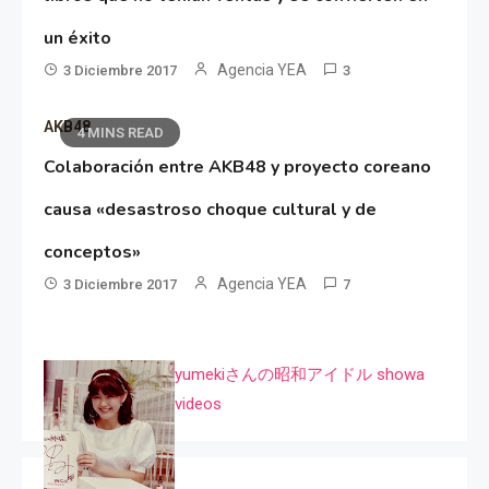
un éxito
Agencia YEA
3 Diciembre 2017
3
AKB48
4 MINS READ
Colaboración entre AKB48 y proyecto coreano
causa «desastroso choque cultural y de
conceptos»
Agencia YEA
3 Diciembre 2017
7
yumekiさんの昭和アイドル showa
videos