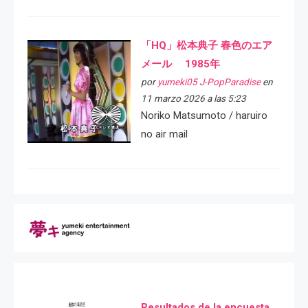
「HQ」松本典子 春色のエア
メール 1985年
por
yumeki05 J-PopParadise
en
11 marzo 2026 a las 5:23
Noriko Matsumoto / haruiro
no air mail
Resultados de la encuesta