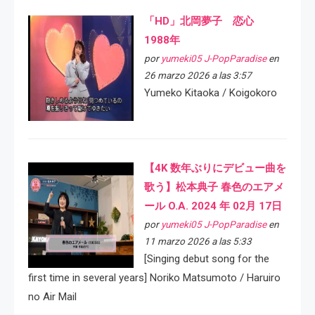
「HD」北岡夢子 恋心
1988年
por
yumeki05 J-PopParadise
en
26 marzo 2026 a las 3:57
Yumeko Kitaoka / Koigokoro
【4K 数年ぶりにデビュー曲を
歌う】松本典子 春色のエアメ
ール O.A. 2024 年 02月 17日
por
yumeki05 J-PopParadise
en
11 marzo 2026 a las 5:33
[Singing debut song for the
first time in several years] Noriko Matsumoto / Haruiro
no Air Mail