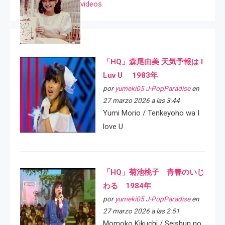
videos
「HQ」森尾由美 天気予報は I
Luv U 1983年
por
yumeki05 J-PopParadise
en
27 marzo 2026 a las 3:44
Yumi Morio / Tenkeyoho wa I
love U
「HQ」菊池桃子 青春のいじ
わる 1984年
por
yumeki05 J-PopParadise
en
27 marzo 2026 a las 2:51
Momoko Kikuchi / Seishun no