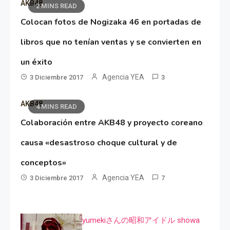
AKB48
2 MINS READ
Colocan fotos de Nogizaka 46 en portadas de
libros que no tenían ventas y se convierten en
un éxito
Agencia YEA
3 Diciembre 2017
3
AKB48
4 MINS READ
Colaboración entre AKB48 y proyecto coreano
causa «desastroso choque cultural y de
conceptos»
Agencia YEA
3 Diciembre 2017
7
yumekiさんの昭和アイドル showa