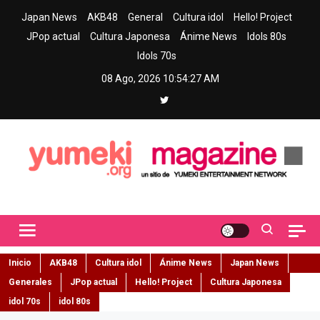
Skip
Japan News
AKB48
General
Cultura idol
Hello! Project
to
JPop actual
Cultura Japonesa
Ánime News
Idols 80s
content
Idols 70s
08 Ago, 2026
10:54:28 AM
Yumeki Magazine
Jpop y musica idol – Tu portal de jpop, movimiento idol y cultura
japonesa en español
Inicio
AKB48
Cultura idol
Ánime News
Japan News
Generales
JPop actual
Hello! Project
Cultura Japonesa
idol 70s
idol 80s