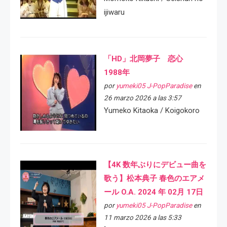
ijiwaru
「HD」北岡夢子 恋心
1988年
por
yumeki05 J-PopParadise
en
26 marzo 2026 a las 3:57
Yumeko Kitaoka / Koigokoro
【4K 数年ぶりにデビュー曲を
歌う】松本典子 春色のエアメ
ール O.A. 2024 年 02月 17日
por
yumeki05 J-PopParadise
en
11 marzo 2026 a las 5:33