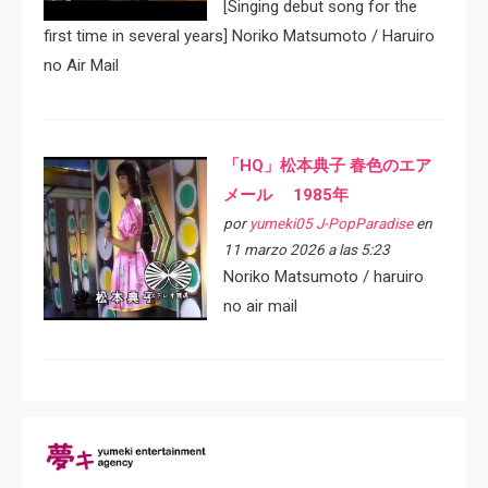
[Singing debut song for the
first time in several years] Noriko Matsumoto / Haruiro
no Air Mail
「HQ」松本典子 春色のエア
メール 1985年
por
yumeki05 J-PopParadise
en
11 marzo 2026 a las 5:23
Noriko Matsumoto / haruiro
no air mail