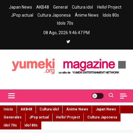
Skip
Japan News
AKB48
General
Cultura idol
Hello! Project
to
JPop actual
Cultura Japonesa
Ánime News
Idols 80s
content
Idols 70s
08 Ago, 2026
9:46:48 PM
Yumeki Magazine
Jpop y musica idol – Tu portal de jpop, movimiento idol y cultura
japonesa en español
Inicio
AKB48
Cultura idol
Ánime News
Japan News
Generales
JPop actual
Hello! Project
Cultura Japonesa
idol 70s
idol 80s