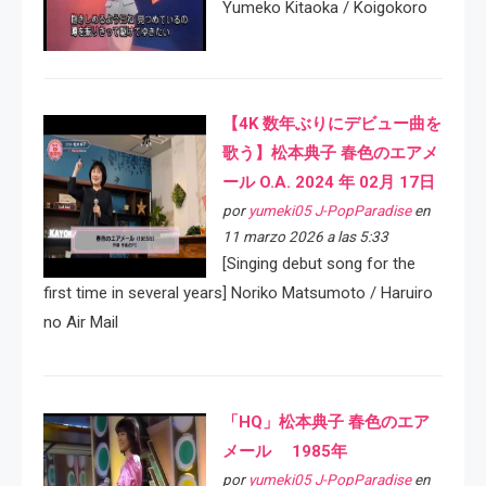
Yumeko Kitaoka / Koigokoro
【4K 数年ぶりにデビュー曲を
歌う】松本典子 春色のエアメ
ール O.A. 2024 年 02月 17日
por
yumeki05 J-PopParadise
en
11 marzo 2026 a las 5:33
[Singing debut song for the
first time in several years] Noriko Matsumoto / Haruiro
no Air Mail
「HQ」松本典子 春色のエア
メール 1985年
por
yumeki05 J-PopParadise
en