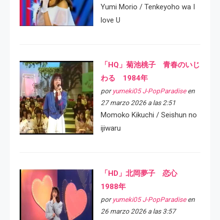
Yumi Morio / Tenkeyoho wa I
love U
「HQ」菊池桃子 青春のいじ
わる 1984年
por
yumeki05 J-PopParadise
en
27 marzo 2026 a las 2:51
Momoko Kikuchi / Seishun no
ijiwaru
「HD」北岡夢子 恋心
1988年
por
yumeki05 J-PopParadise
en
26 marzo 2026 a las 3:57