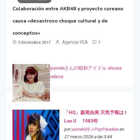
Colaboración entre AKB48 y proyecto coreano
causa «desastroso choque cultural y de
conceptos»
Agencia YEA
3 Diciembre 2017
7
yumekiさんの昭和アイドル showa
videos
「HQ」森尾由美 天気予報は I
Luv U 1983年
por
yumeki05 J-PopParadise
en
27 marzo 2026 a las 3:44