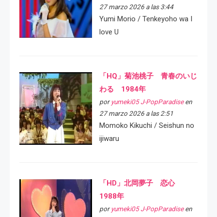
27 marzo 2026 a las 3:44
Yumi Morio / Tenkeyoho wa I
love U
「HQ」菊池桃子 青春のいじ
わる 1984年
por
yumeki05 J-PopParadise
en
27 marzo 2026 a las 2:51
Momoko Kikuchi / Seishun no
ijiwaru
「HD」北岡夢子 恋心
1988年
por
yumeki05 J-PopParadise
en