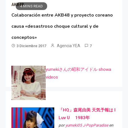
AKB48
4 MINS READ
Colaboración entre AKB48 y proyecto coreano
causa «desastroso choque cultural y de
conceptos»
Agencia YEA
3 Diciembre 2017
7
yumekiさんの昭和アイドル showa
videos
「HQ」森尾由美 天気予報は I
Luv U 1983年
por
yumeki05 J-PopParadise
en