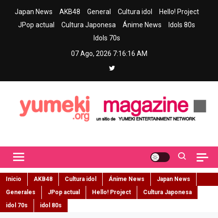
Skip
Japan News
AKB48
General
Cultura idol
Hello! Project
to
JPop actual
Cultura Japonesa
Ánime News
Idols 80s
content
Idols 70s
07 Ago, 2026
7:16:17 AM
Yumeki Magazine
Jpop y musica idol – Tu portal de jpop, movimiento idol y cultura
japonesa en español
Inicio
AKB48
Cultura idol
Ánime News
Japan News
Generales
JPop actual
Hello! Project
Cultura Japonesa
idol 70s
idol 80s