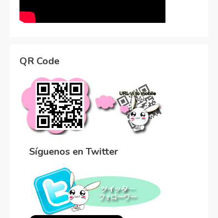
QR Code
Síguenos en Twitter