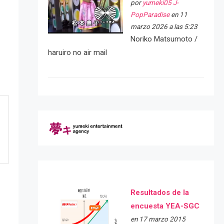
por
yumeki05 J-
PopParadise
en 11
marzo 2026 a las 5:23
Noriko Matsumoto /
haruiro no air mail
Resultados de la
encuesta YEA-SGC
en 17 marzo 2015