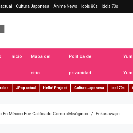
actual
Cultura Japonesa
Ánime News
Idols 80s
Idols 70s
a japonesa en español
o
Inicio
Mapa del
Politica de
Yume
sitio
privacidad
Yume
rales
JPop actual
Hello! Project
Cultura Japonesa
idol 70s
 En México Fue Calificado Como «misógino»
Erikasawajiri