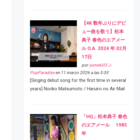
【4K 数年ぶりにデビ
ュー曲を歌う】松本
典子 春色のエアメー
ル O.A. 2024 年 02月
17日
por
yumeki05 J-
PopParadise
en 11 marzo 2026 a las 5:33
[Singing debut song for the first time in several
years] Noriko Matsumoto / Haruiro no Air Mail
「HQ」松本典子 春色
のエアメール 1985
年