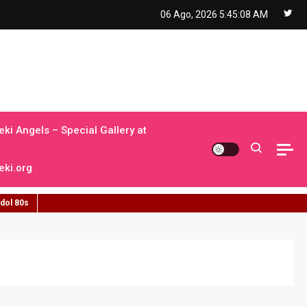
06 Ago, 2026
5:45:09 AM
ki Angels – Special Gallery at
ki.org
idol 80s