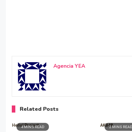
Agencia YEA
Related Posts
Hello! Project
AKB48
4 MINS READ
2 MINS REA