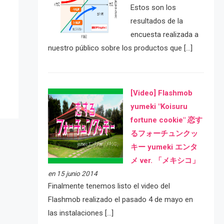
Estos son los
resultados de la
encuesta realizada a
e
nuestro público sobre los productos que […]
[Video] Flashmob
yumeki "Koisuru
fortune cookie" 恋す
るフォーチュンクッ
キー yumeki エンタ
メ ver. 「メキシコ」
en 15 junio 2014
Finalmente tenemos listo el video del
Flashmob realizado el pasado 4 de mayo en
las instalaciones […]