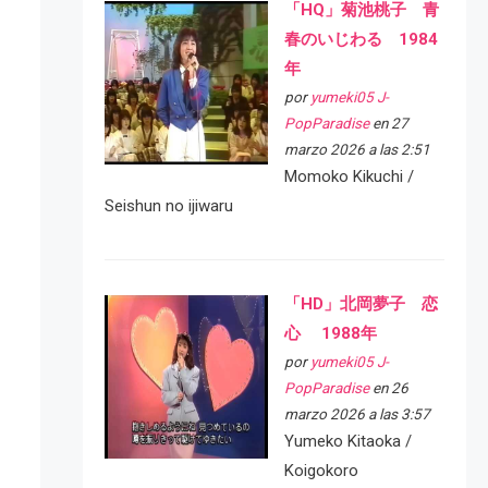
「HQ」菊池桃子 青
春のいじわる 1984
年
por
yumeki05 J-
PopParadise
en 27
marzo 2026 a las 2:51
Momoko Kikuchi /
Seishun no ijiwaru
「HD」北岡夢子 恋
心 1988年
por
yumeki05 J-
PopParadise
en 26
marzo 2026 a las 3:57
Yumeko Kitaoka /
Koigokoro