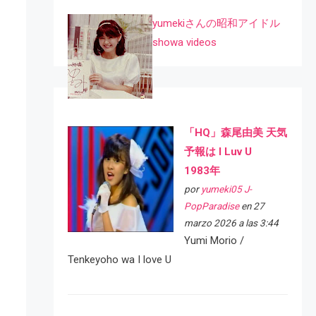
yumekiさんの昭和アイドル
showa videos
「HQ」森尾由美 天気
予報は I Luv U
1983年
por
yumeki05 J-
PopParadise
en 27
marzo 2026 a las 3:44
Yumi Morio /
Tenkeyoho wa I love U