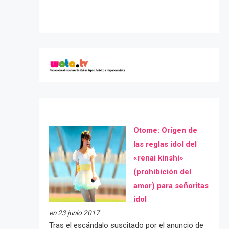
Otome: Orígen de
las reglas idol del
«renai kinshi»
(prohibición del
amor) para señoritas
idol
en 23 junio 2017
Tras el escándalo suscitado por el anuncio de