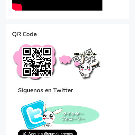
QR Code
Síguenos en Twitter