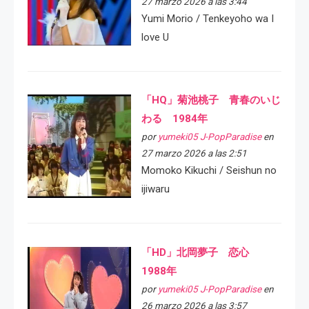
27 marzo 2026 a las 3:44
Yumi Morio / Tenkeyoho wa I
love U
「HQ」菊池桃子 青春のいじ
わる 1984年
por
yumeki05 J-PopParadise
en
27 marzo 2026 a las 2:51
Momoko Kikuchi / Seishun no
ijiwaru
「HD」北岡夢子 恋心
1988年
por
yumeki05 J-PopParadise
en
26 marzo 2026 a las 3:57