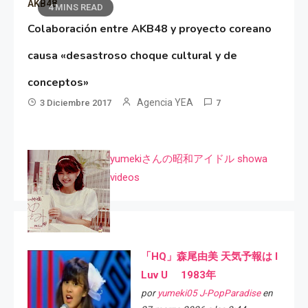
AKB48
4 MINS READ
Colaboración entre AKB48 y proyecto coreano
causa «desastroso choque cultural y de
conceptos»
Agencia YEA
3 Diciembre 2017
7
yumekiさんの昭和アイドル showa
videos
「HQ」森尾由美 天気予報は I
Luv U 1983年
por
yumeki05 J-PopParadise
en