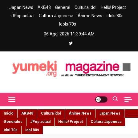
Skip
Japan News
AKB48
General
Cultura idol
Hello! Project
to
JPop actual
Cultura Japonesa
Ánime News
Idols 80s
content
Idols 70s
06 Ago, 2026
11:39:45 AM
Yumeki Magazine
Jpop y musica idol – Tu portal de jpop, movimiento idol y cultura
japonesa en español
Inicio
AKB48
Cultura idol
Ánime News
Japan News
Generales
JPop actual
Hello! Project
Cultura Japonesa
idol 70s
idol 80s