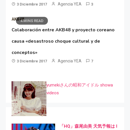
Agencia YEA
3 Diciembre 2017
3
AKB48
4 MINS READ
Colaboración entre AKB48 y proyecto coreano
causa «desastroso choque cultural y de
conceptos»
Agencia YEA
3 Diciembre 2017
7
yumekiさんの昭和アイドル showa
videos
「HQ」森尾由美 天気予報は I