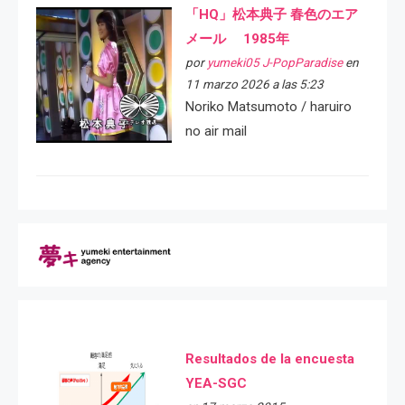
「HQ」松本典子 春色のエア
メール 1985年
por
yumeki05 J-PopParadise
en
11 marzo 2026 a las 5:23
Noriko Matsumoto / haruiro
no air mail
Resultados de la encuesta
YEA-SGC