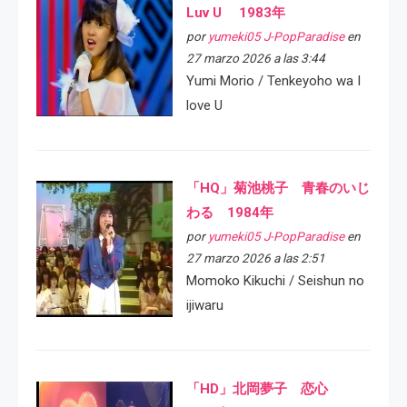
Luv U 1983年
por
yumeki05 J-PopParadise
en
27 marzo 2026 a las 3:44
Yumi Morio / Tenkeyoho wa I
love U
「HQ」菊池桃子 青春のいじ
わる 1984年
por
yumeki05 J-PopParadise
en
27 marzo 2026 a las 2:51
Momoko Kikuchi / Seishun no
ijiwaru
「HD」北岡夢子 恋心