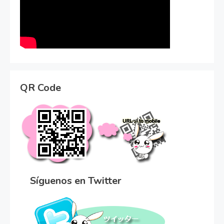
QR Code
Síguenos en Twitter