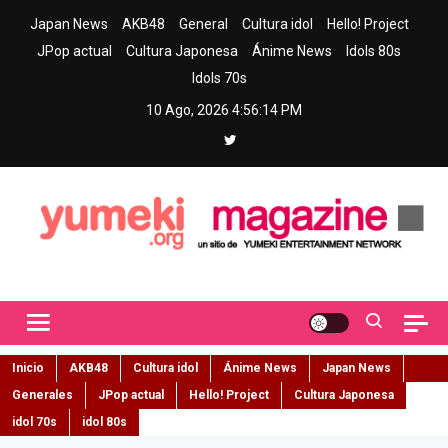
Skip
Japan News
AKB48
General
Cultura idol
Hello! Project
to
JPop actual
Cultura Japonesa
Ánime News
Idols 80s
content
Idols 70s
10 Ago, 2026
4:56:15 PM
Yumeki Magazine
Jpop y musica idol – Tu portal de jpop, movimiento idol y cultura
japonesa en español
Inicio
AKB48
Cultura idol
Ánime News
Japan News
Generales
JPop actual
Hello! Project
Cultura Japonesa
idol 70s
idol 80s