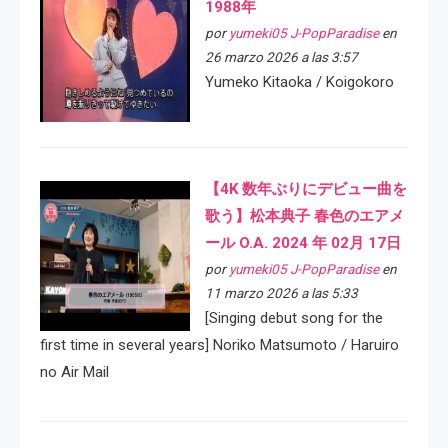
1988年
por
yumeki05 J-PopParadise
en
26 marzo 2026 a las 3:57
Yumeko Kitaoka / Koigokoro
【4K 数年ぶりにデビュー曲を
歌う】松本典子 春色のエアメ
ール O.A. 2024 年 02月 17日
por
yumeki05 J-PopParadise
en
11 marzo 2026 a las 5:33
[Singing debut song for the
first time in several years] Noriko Matsumoto / Haruiro
no Air Mail