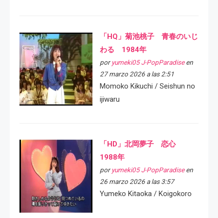
「HQ」菊池桃子 青春のいじ
わる 1984年
por
yumeki05 J-PopParadise
en
27 marzo 2026 a las 2:51
Momoko Kikuchi / Seishun no
ijiwaru
「HD」北岡夢子 恋心
1988年
por
yumeki05 J-PopParadise
en
26 marzo 2026 a las 3:57
Yumeko Kitaoka / Koigokoro