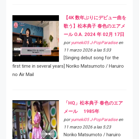
【4K 数年ぶりにデビュー曲を
歌う】松本典子 春色のエアメ
ール O.A. 2024 年 02月 17日
por
yumeki05 J-PopParadise
en
11 marzo 2026 a las 5:33
[Singing debut song for the
first time in several years] Noriko Matsumoto / Haruiro
no Air Mail
「HQ」松本典子 春色のエア
メール 1985年
por
yumeki05 J-PopParadise
en
11 marzo 2026 a las 5:23
Noriko Matsumoto / haruiro