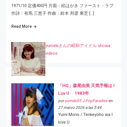
1971/10 定価400円 片面：絵はがき ファースト・ラブ
作詩：有馬 三恵子 作曲：鈴木 邦彦 東芝 […]
Read More
yumekiさんの昭和アイドル showa
videos
「HQ」森尾由美 天気予報は I
Luv U 1983年
por
yumeki05 J-PopParadise
en
27 marzo 2026 a las 3:44
Yumi Morio / Tenkeyoho wa I
love U