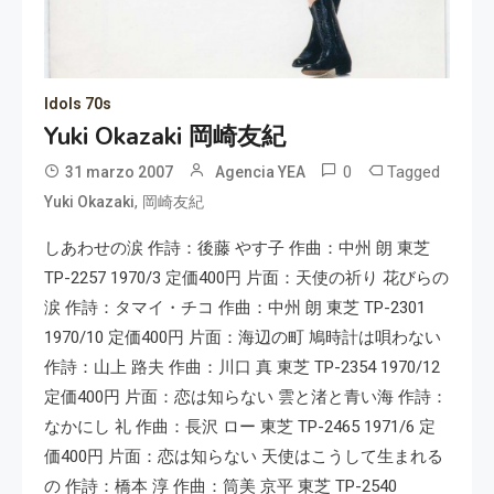
Idols 70s
Yuki Okazaki 岡崎友紀
0
Tagged
31 marzo 2007
Agencia YEA
,
Yuki Okazaki
岡崎友紀
しあわせの涙 作詩：後藤 やす子 作曲：中州 朗 東芝
TP-2257 1970/3 定価400円 片面：天使の祈り 花びらの
涙 作詩：タマイ・チコ 作曲：中州 朗 東芝 TP-2301
1970/10 定価400円 片面：海辺の町 鳩時計は唄わない
作詩：山上 路夫 作曲：川口 真 東芝 TP-2354 1970/12
定価400円 片面：恋は知らない 雲と渚と青い海 作詩：
なかにし 礼 作曲：長沢 ロー 東芝 TP-2465 1971/6 定
価400円 片面：恋は知らない 天使はこうして生まれる
の 作詩：橋本 淳 作曲：筒美 京平 東芝 TP-2540