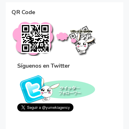
QR Code
Síguenos en Twitter