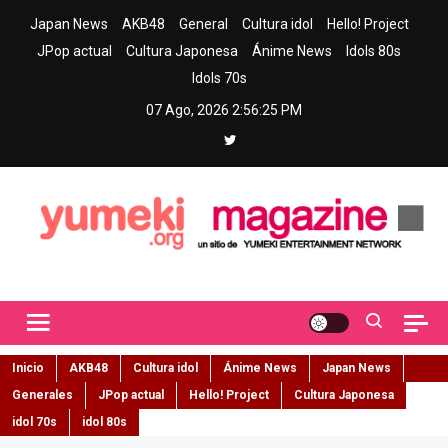
Skip
Japan News
AKB48
General
Cultura idol
Hello! Project
to
JPop actual
Cultura Japonesa
Ánime News
Idols 80s
content
Idols 70s
07 Ago, 2026
2:56:26 PM
Yumeki Magazine
Jpop y musica idol – Tu portal de jpop, movimiento idol y cultura
japonesa en español
Inicio
AKB48
Cultura idol
Ánime News
Japan News
Generales
JPop actual
Hello! Project
Cultura Japonesa
idol 70s
idol 80s