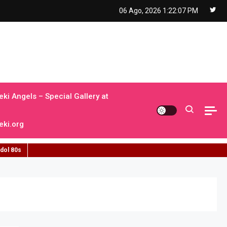
06 Ago, 2026
1:22:08 PM
ki Angels – Special Gallery at
ki.org
idol 80s