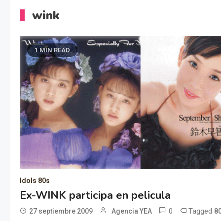
wink
1 MIN READ
Idols 80s
Ex-WINK participa en pelicula
0
Tagged
27 septiembre 2009
Agencia YEA
8