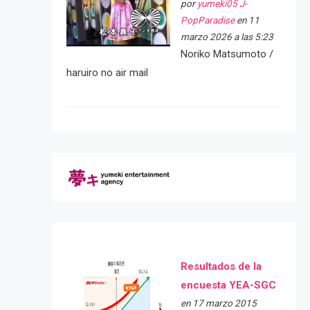
por
yumeki05 J-
PopParadise
en 11
marzo 2026 a las 5:23
Noriko Matsumoto /
haruiro no air mail
Resultados de la
encuesta YEA-SGC
en 17 marzo 2015