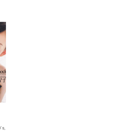
,
0´s