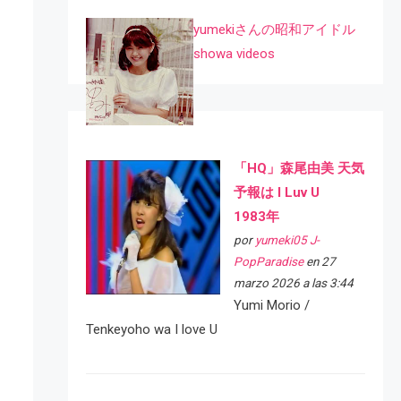
yumekiさんの昭和アイドル
showa videos
「HQ」森尾由美 天気
予報は I Luv U
1983年
por
yumeki05 J-
PopParadise
en 27
marzo 2026 a las 3:44
Yumi Morio /
Tenkeyoho wa I love U