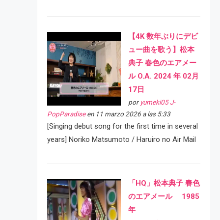
【4K 数年ぶりにデビ
ュー曲を歌う】松本
典子 春色のエアメー
ル O.A. 2024 年 02月
17日
por
yumeki05 J-
PopParadise
en 11 marzo 2026 a las 5:33
[Singing debut song for the first time in several
years] Noriko Matsumoto / Haruiro no Air Mail
「HQ」松本典子 春色
のエアメール 1985
年