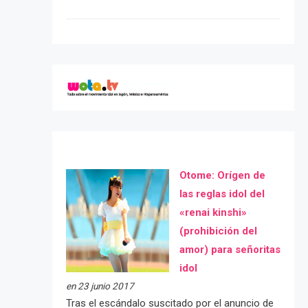
Otome: Orígen de
las reglas idol del
«renai kinshi»
(prohibición del
amor) para señoritas
idol
en 23 junio 2017
Tras el escándalo suscitado por el anuncio de