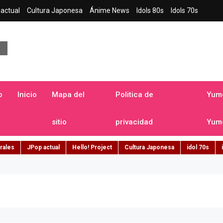
actual
Cultura Japonesa
Ánime News
Idols 80s
Idols 70s
a japonesa en español
o
Inicio
Mapa del
Politica de
Yume
sitio
privacidad
Yume
rales
JPop actual
Hello! Project
Cultura Japonesa
idol 70s