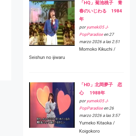
「HQ」菊池桃子 青
春のいじわる 1984
年
por
yumeki05 J-
PopParadise
en 27
marzo 2026 a las 2:51
Momoko Kikuchi /
Seishun no ijiwaru
「HD」北岡夢子 恋
心 1988年
por
yumeki05 J-
PopParadise
en 26
marzo 2026 a las 3:57
Yumeko Kitaoka /
Koigokoro