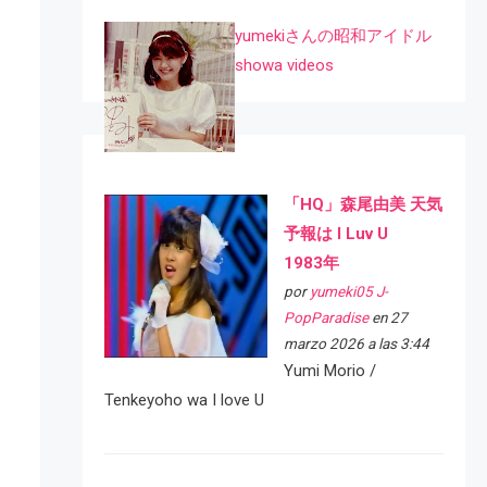
yumekiさんの昭和アイドル
showa videos
「HQ」森尾由美 天気
予報は I Luv U
1983年
por
yumeki05 J-
PopParadise
en 27
marzo 2026 a las 3:44
Yumi Morio /
Tenkeyoho wa I love U