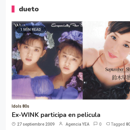
dueto
1 MIN READ
Idols 80s
Ex-WINK participa en pelicula
0
Tagged
27 septiembre 2009
Agencia YEA
8