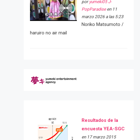
por
yumeki05 J-
PopParadise
en 11
marzo 2026 a las 5:23
Noriko Matsumoto /
haruiro no air mail
Resultados de la
encuesta YEA-SGC
en 17 marzo 2015