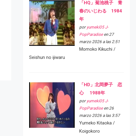
「HQ」菊池桃子 青
春のいじわる 1984
年
por
yumeki05 J-
PopParadise
en 27
marzo 2026 a las 2:51
Momoko Kikuchi /
Seishun no ijiwaru
「HD」北岡夢子 恋
心 1988年
por
yumeki05 J-
PopParadise
en 26
marzo 2026 a las 3:57
Yumeko Kitaoka /
Koigokoro