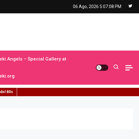
06 Ago, 2026
5:07:09 PM
ki Angels – Special Gallery at
ki.org
idol 80s