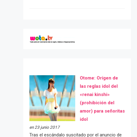
Otome: Orígen de
las reglas idol del
«renai kinshi»
(prohibición del
amor) para señoritas
idol
en 23 junio 2017
Tras el escándalo suscitado por el anuncio de