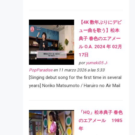
【4K 数年ぶりにデビ
ュー曲を歌う】松本
典子 春色のエアメー
ル O.A. 2024 年 02月
17日
por
yumeki05 J-
PopParadise
en 11 marzo 2026 a las 5:33
[Singing debut song for the first time in several
years] Noriko Matsumoto / Haruiro no Air Mail
「HQ」松本典子 春色
のエアメール 1985
年