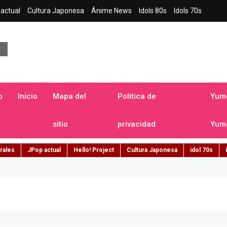
actual
Cultura Japonesa
Ánime News
Idols 80s
Idols 70s
a japonesa en español
o
Inicio
Mapa del
Politica de
Yume
sitio
privacidad
Yume
rales
JPop actual
Hello! Project
Cultura Japonesa
idol 70s