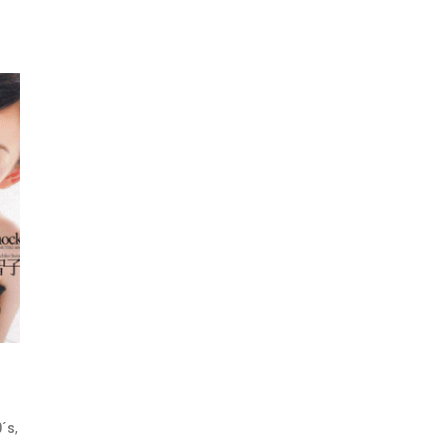
,
0´s