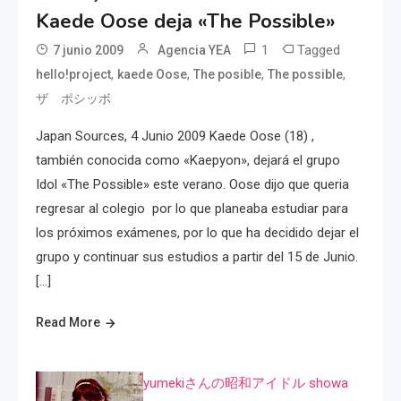
Kaede Oose deja «The Possible»
1
Tagged
7 junio 2009
Agencia YEA
,
,
,
,
hello!project
kaede Oose
The posible
The possible
ザ ポシッボ
Japan Sources, 4 Junio 2009 Kaede Oose (18) ,
también conocida como «Kaepyon», dejará el grupo
Idol «The Possible» este verano. Oose dijo que queria
regresar al colegio por lo que planeaba estudiar para
los próximos exámenes, por lo que ha decidido dejar el
grupo y continuar sus estudios a partir del 15 de Junio.
[…]
Read More
yumekiさんの昭和アイドル showa