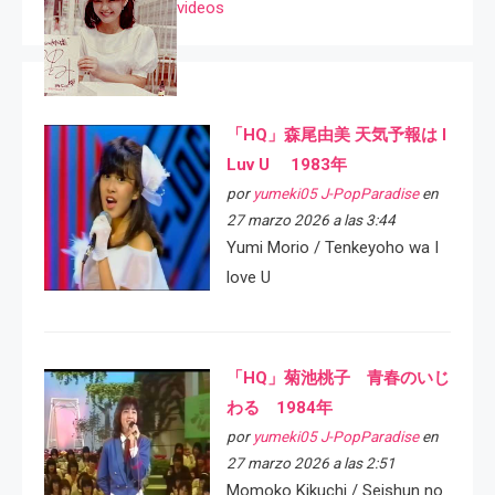
videos
「HQ」森尾由美 天気予報は I
Luv U 1983年
por
yumeki05 J-PopParadise
en
27 marzo 2026 a las 3:44
Yumi Morio / Tenkeyoho wa I
love U
「HQ」菊池桃子 青春のいじ
わる 1984年
por
yumeki05 J-PopParadise
en
27 marzo 2026 a las 2:51
Momoko Kikuchi / Seishun no