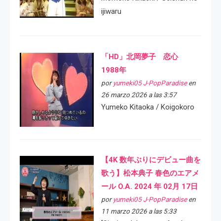
ijiwaru
「HD」北岡夢子 恋心
1988年
por
yumeki05 J-PopParadise
en
26 marzo 2026 a las 3:57
Yumeko Kitaoka / Koigokoro
【4K 数年ぶりにデビュー曲を
歌う】松本典子 春色のエアメ
ール O.A. 2024 年 02月 17日
por
yumeki05 J-PopParadise
en
11 marzo 2026 a las 5:33