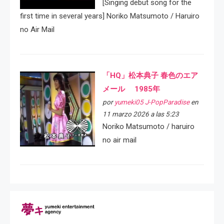
[Singing debut song for the
first time in several years] Noriko Matsumoto / Haruiro
no Air Mail
「HQ」松本典子 春色のエア
メール 1985年
por
yumeki05 J-PopParadise
en
11 marzo 2026 a las 5:23
Noriko Matsumoto / haruiro
no air mail