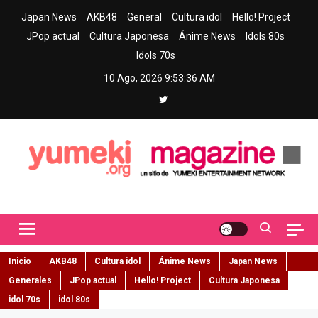
Skip
Japan News
AKB48
General
Cultura idol
Hello! Project
to
JPop actual
Cultura Japonesa
Ánime News
Idols 80s
content
Idols 70s
10 Ago, 2026
9:53:37 AM
Yumeki Magazine
Jpop y musica idol – Tu portal de jpop, movimiento idol y cultura
japonesa en español
Inicio
AKB48
Cultura idol
Ánime News
Japan News
Generales
JPop actual
Hello! Project
Cultura Japonesa
idol 70s
idol 80s