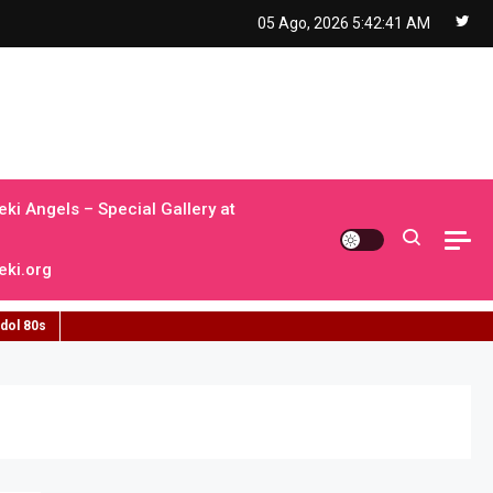
05 Ago, 2026
5:42:42 AM
ki Angels – Special Gallery at
ki.org
idol 80s