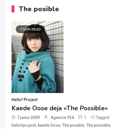
The posible
1 MIN READ
Hello! Project
Kaede Oose deja «The Possible»
1
Tagged
7 junio 2009
Agencia YEA
,
,
,
,
hello!project
kaede Oose
The posible
The possible