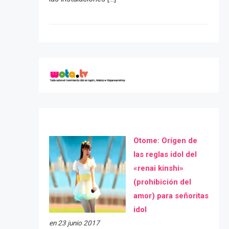
Otome: Orígen de
las reglas idol del
«renai kinshi»
(prohibición del
amor) para señoritas
idol
en 23 junio 2017