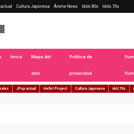
actual
Cultura Japonesa
Ánime News
Idols 80s
Idols 70s
a japonesa en español
o
Inicio
Mapa del
Politica de
Yume
sitio
privacidad
Yume
rales
JPop actual
Hello! Project
Cultura Japonesa
idol 70s