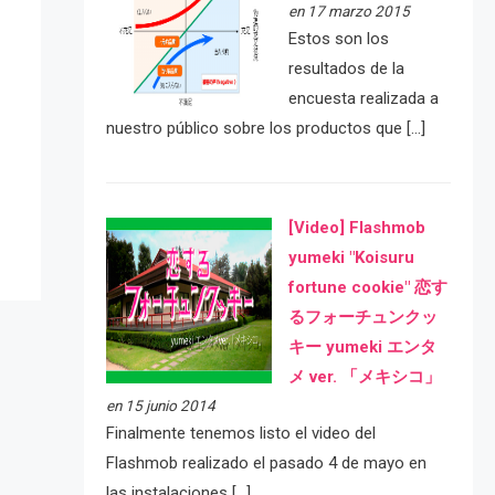
en 17 marzo 2015
Estos son los
resultados de la
encuesta realizada a
nuestro público sobre los productos que […]
[Video] Flashmob
yumeki "Koisuru
fortune cookie" 恋す
るフォーチュンクッ
キー yumeki エンタ
メ ver. 「メキシコ」
en 15 junio 2014
Finalmente tenemos listo el video del
Flashmob realizado el pasado 4 de mayo en
las instalaciones […]