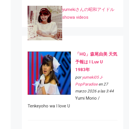
yumekiさんの昭和アイドル
showa videos
「HQ」森尾由美 天気
予報は I Luv U
1983年
por
yumeki05 J-
PopParadise
en 27
marzo 2026 a las 3:44
Yumi Morio /
Tenkeyoho wa I love U