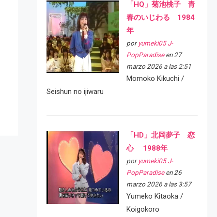
「HQ」菊池桃子 青
春のいじわる 1984
年
por
yumeki05 J-
PopParadise
en 27
marzo 2026 a las 2:51
Momoko Kikuchi /
Seishun no ijiwaru
「HD」北岡夢子 恋
心 1988年
por
yumeki05 J-
PopParadise
en 26
marzo 2026 a las 3:57
Yumeko Kitaoka /
Koigokoro