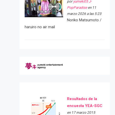
por
yumeki05 J-
PopParadise
en 11
marzo 2026 a las 5:23
Noriko Matsumoto /
haruiro no air mail
Resultados de la
encuesta YEA-SGC
en 17 marzo 2015