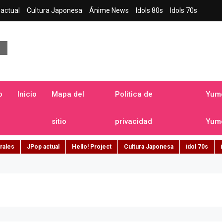
actual
Cultura Japonesa
Ánime News
Idols 80s
Idols 70s
a japonesa en español
o
Inicio
Mapa del
Politica de
Yume
sitio
privacidad
Yume
rales
JPop actual
Hello! Project
Cultura Japonesa
idol 70s