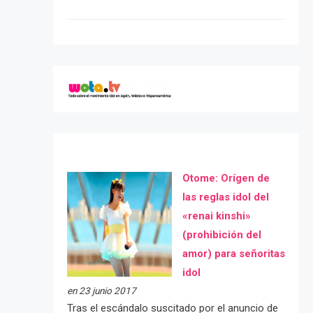
Otome: Orígen de
las reglas idol del
«renai kinshi»
(prohibición del
amor) para señoritas
idol
en 23 junio 2017
Tras el escándalo suscitado por el anuncio de