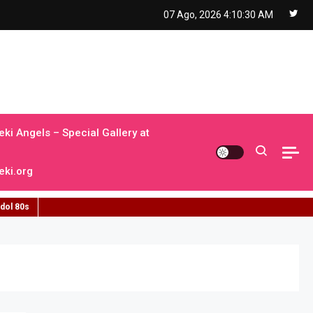
07 Ago, 2026
4:10:31 AM
ki Angels – Special Gallery at
ki.org
idol 80s