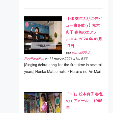
【4K 数年ぶりにデビ
ュー曲を歌う】松本
典子 春色のエアメー
ル O.A. 2024 年 02月
17日
por
yumeki05 J-
PopParadise
en 11 marzo 2026 a las 5:33
[Singing debut song for the first time in several
years] Noriko Matsumoto / Haruiro no Air Mail
「HQ」松本典子 春色
のエアメール 1985
年