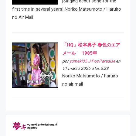
[Singing debut song for the
first time in several years] Noriko Matsumoto / Haruiro
no Air Mail
「HQ」松本典子 春色のエア
メール 1985年
por
yumeki05 J-PopParadise
en
11 marzo 2026 a las 5:23
Noriko Matsumoto / haruiro
no air mail