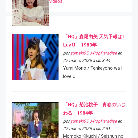
videos
「HQ」森尾由美 天気予報は I
Luv U 1983年
por
yumeki05 J-PopParadise
en
27 marzo 2026 a las 3:44
Yumi Morio / Tenkeyoho wa I
love U
「HQ」菊池桃子 青春のいじ
わる 1984年
por
yumeki05 J-PopParadise
en
27 marzo 2026 a las 2:51
Momoko Kikuchi / Seishun no