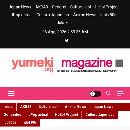
Skip
Japan News
AKB48
General
Cultura idol
Hello! Project
to
JPop actual
Cultura Japonesa
Ánime News
Idols 80s
content
Idols 70s
06 Ago, 2026
2:59:37 AM
Yumeki Magazine
Jpop y musica idol – Tu portal de jpop, movimiento idol y cultura
japonesa en español
Inicio
AKB48
Cultura idol
Ánime News
Japan News
Generales
JPop actual
Hello! Project
Cultura Japonesa
idol 70s
idol 80s