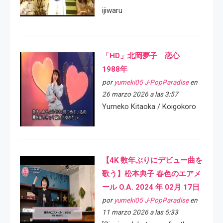
ijiwaru
「HD」北岡夢子 恋心
1988年
por
yumeki05 J-PopParadise
en
26 marzo 2026 a las 3:57
Yumeko Kitaoka / Koigokoro
【4K 数年ぶりにデビュー曲を
歌う】松本典子 春色のエアメ
ール O.A. 2024 年 02月 17日
por
yumeki05 J-PopParadise
en
11 marzo 2026 a las 5:33