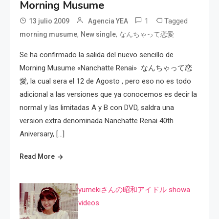
Morning Musume
1
Tagged
13 julio 2009
Agencia YEA
,
,
morning musume
New single
なんちゃって恋愛
Se ha confirmado la salida del nuevo sencillo de
Morning Musume «Nanchatte Renai» なんちゃって恋
愛, la cual sera el 12 de Agosto , pero eso no es todo
adicional a las versiones que ya conocemos es decir la
normal y las limitadas A y B con DVD, saldra una
version extra denominada Nanchatte Renai 40th
Aniversary, […]
Read More
yumekiさんの昭和アイドル showa
videos