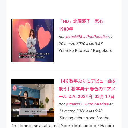
「HD」北岡夢子 恋心
1988年
por
yumeki05 J-PopParadise
en
26 marzo 2026 a las 3:57
Yumeko Kitaoka / Koigokoro
【4K 数年ぶりにデビュー曲を
歌う】松本典子 春色のエアメ
ール O.A. 2024 年 02月 17日
por
yumeki05 J-PopParadise
en
11 marzo 2026 a las 5:33
[Singing debut song for the
first time in several years] Noriko Matsumoto / Haruiro