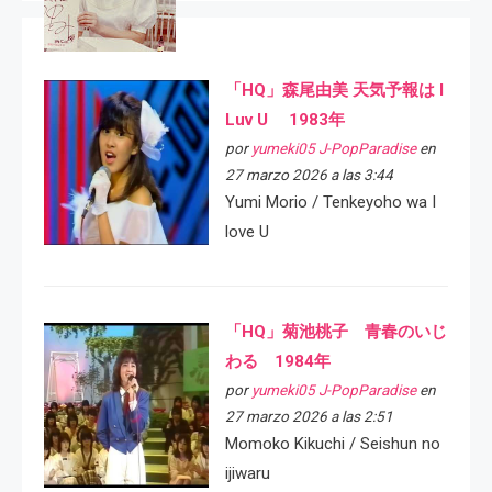
「HQ」森尾由美 天気予報は I
Luv U 1983年
por
yumeki05 J-PopParadise
en
27 marzo 2026 a las 3:44
Yumi Morio / Tenkeyoho wa I
love U
「HQ」菊池桃子 青春のいじ
わる 1984年
por
yumeki05 J-PopParadise
en
27 marzo 2026 a las 2:51
Momoko Kikuchi / Seishun no
ijiwaru