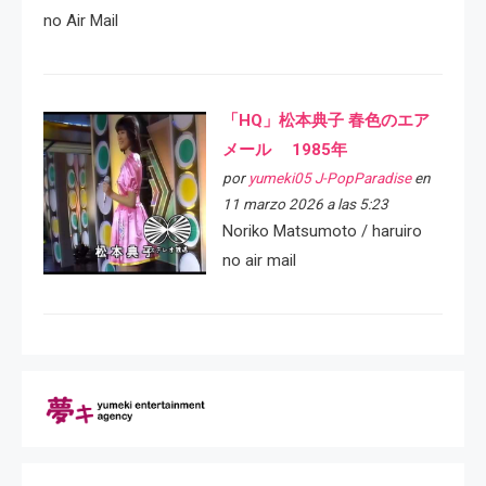
no Air Mail
「HQ」松本典子 春色のエア
メール 1985年
por
yumeki05 J-PopParadise
en
11 marzo 2026 a las 5:23
Noriko Matsumoto / haruiro
no air mail