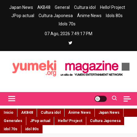
Skip
Japan News
AKB48
General
Cultura idol
Hello! Project
to
JPop actual
Cultura Japonesa
Ánime News
Idols 80s
content
Idols 70s
07 Ago, 2026
7:49:18 PM
Yumeki Magazine
Jpop y musica idol – Tu portal de jpop, movimiento idol y cultura
japonesa en español
Inicio
AKB48
Cultura idol
Ánime News
Japan News
Generales
JPop actual
Hello! Project
Cultura Japonesa
idol 70s
idol 80s