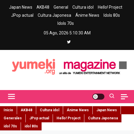
Skip
Japan News
AKB48
General
Cultura idol
Hello! Project
to
JPop actual
Cultura Japonesa
Ánime News
Idols 80s
content
Idols 70s
05 Ago, 2026
5:10:31 AM
Yumeki Magazine
Jpop y musica idol – Tu portal de jpop, movimiento idol y cultura
japonesa en español
Inicio
AKB48
Cultura idol
Ánime News
Japan News
Generales
JPop actual
Hello! Project
Cultura Japonesa
idol 70s
idol 80s