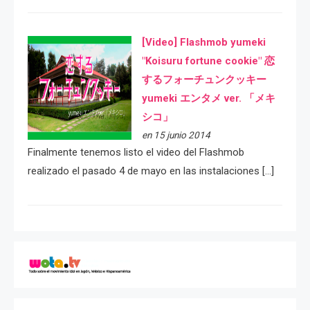
[Video] Flashmob yumeki
"Koisuru fortune cookie" 恋
するフォーチュンクッキー
yumeki エンタメ ver. 「メキ
シコ」
en 15 junio 2014
Finalmente tenemos listo el video del Flashmob
realizado el pasado 4 de mayo en las instalaciones […]