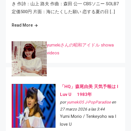
き 作詩：山上 路夫 作曲：森田 公一 CBSソニー SOLB7
定価500円 片面：海にたくした願い 恋する夏の日 […]
Read More
yumekiさんの昭和アイドル showa
videos
「HQ」森尾由美 天気予報は I
Luv U 1983年
por
yumeki05 J-PopParadise
en
27 marzo 2026 a las 3:44
Yumi Morio / Tenkeyoho wa I
love U