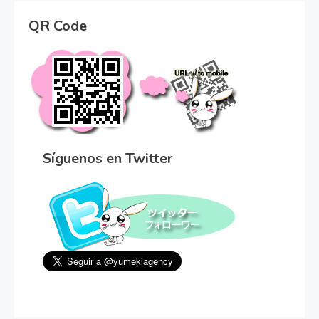
QR Code
Síguenos en Twitter