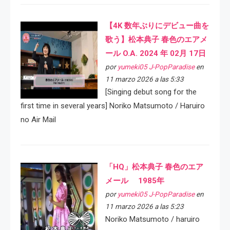
【4K 数年ぶりにデビュー曲を
歌う】松本典子 春色のエアメ
ール O.A. 2024 年 02月 17日
por
yumeki05 J-PopParadise
en
11 marzo 2026 a las 5:33
[Singing debut song for the
first time in several years] Noriko Matsumoto / Haruiro
no Air Mail
「HQ」松本典子 春色のエア
メール 1985年
por
yumeki05 J-PopParadise
en
11 marzo 2026 a las 5:23
Noriko Matsumoto / haruiro