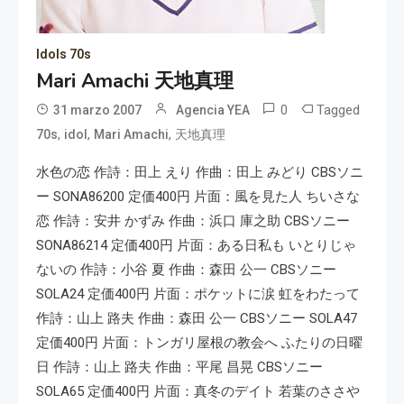
Idols 70s
Mari Amachi 天地真理
0
Tagged
31 marzo 2007
Agencia YEA
,
,
,
70s
idol
Mari Amachi
天地真理
水色の恋 作詩：田上 えり 作曲：田上 みどり CBSソニ
ー SONA86200 定価400円 片面：風を見た人 ちいさな
恋 作詩：安井 かずみ 作曲：浜口 庫之助 CBSソニー
SONA86214 定価400円 片面：ある日私も いとりじゃ
ないの 作詩：小谷 夏 作曲：森田 公一 CBSソニー
SOLA24 定価400円 片面：ポケットに涙 虹をわたって
作詩：山上 路夫 作曲：森田 公一 CBSソニー SOLA47
定価400円 片面：トンガリ屋根の教会へ ふたりの日曜
日 作詩：山上 路夫 作曲：平尾 昌晃 CBSソニー
SOLA65 定価400円 片面：真冬のデイト 若葉のささや