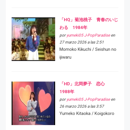
「HQ」菊池桃子 青春のいじ
わる 1984年
por
yumeki05 J-PopParadise
en
27 marzo 2026 a las 2:51
Momoko Kikuchi / Seishun no
ijiwaru
「HD」北岡夢子 恋心
1988年
por
yumeki05 J-PopParadise
en
26 marzo 2026 a las 3:57
Yumeko Kitaoka / Koigokoro