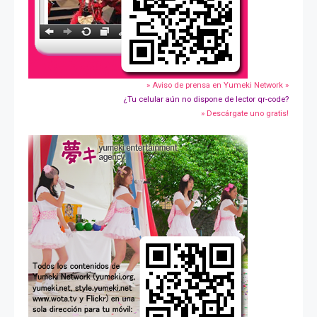
» Aviso de prensa en Yumeki Network »
¿Tu celular aún no dispone de lector qr-code?
» Descárgate uno gratis!