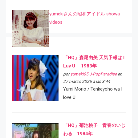
yumekiさんの昭和アイドル showa
videos
「HQ」森尾由美 天気予報は I
Luv U 1983年
por
yumeki05 J-PopParadise
en
27 marzo 2026 a las 3:44
Yumi Morio / Tenkeyoho wa I
love U
「HQ」菊池桃子 青春のいじ
わる 1984年