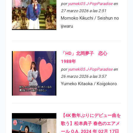
por
yumeki05 J-PopParadise
en
27 marzo 2026 a las 2:51
Momoko Kikuchi / Seishun no
ijiwaru
「HD」北岡夢子 恋心
1988年
por
yumeki05 J-PopParadise
en
26 marzo 2026 a las 3:57
Yumeko Kitaoka / Koigokoro
【4K 数年ぶりにデビュー曲を
歌う】松本典子 春色のエアメ
ール O.A. 2024 年 02月 17日