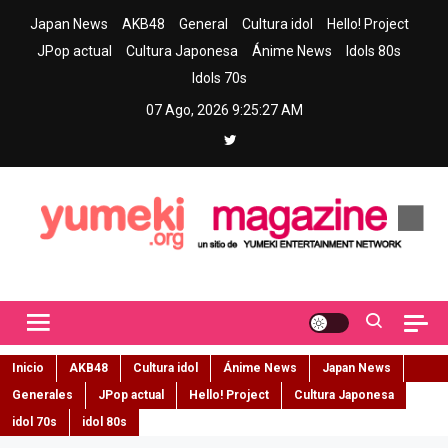
Skip
Japan News
AKB48
General
Cultura idol
Hello! Project
to
JPop actual
Cultura Japonesa
Ánime News
Idols 80s
content
Idols 70s
07 Ago, 2026
9:25:28 AM
Yumeki Magazine
Jpop y musica idol – Tu portal de jpop, movimiento idol y cultura
japonesa en español
Inicio
AKB48
Cultura idol
Ánime News
Japan News
Generales
JPop actual
Hello! Project
Cultura Japonesa
idol 70s
idol 80s