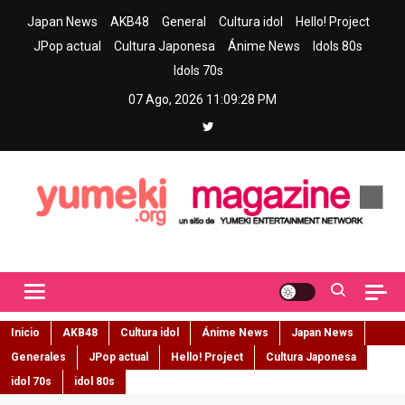
Skip
Japan News
AKB48
General
Cultura idol
Hello! Project
to
JPop actual
Cultura Japonesa
Ánime News
Idols 80s
content
Idols 70s
07 Ago, 2026
11:09:29 PM
Yumeki Magazine
Jpop y musica idol – Tu portal de jpop, movimiento idol y cultura
japonesa en español
Inicio
AKB48
Cultura idol
Ánime News
Japan News
Generales
JPop actual
Hello! Project
Cultura Japonesa
idol 70s
idol 80s