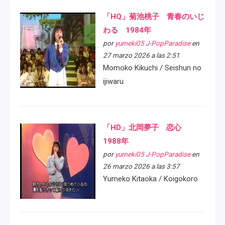
「HQ」菊池桃子 青春のいじ
わる 1984年
por
yumeki05 J-PopParadise
en
27 marzo 2026 a las 2:51
Momoko Kikuchi / Seishun no
ijiwaru
「HD」北岡夢子 恋心
1988年
por
yumeki05 J-PopParadise
en
26 marzo 2026 a las 3:57
Yumeko Kitaoka / Koigokoro