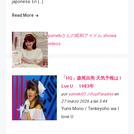
japonesa. En […]
Read More
yumekiさんの昭和アイドル showa
videos
「HQ」森尾由美 天気予報は I
Luv U 1983年
por
yumeki05 J-PopParadise
en
27 marzo 2026 a las 3:44
Yumi Morio / Tenkeyoho wa I
love U