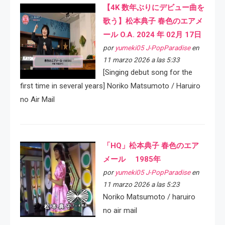
【4K 数年ぶりにデビュー曲を
歌う】松本典子 春色のエアメ
ール O.A. 2024 年 02月 17日
por
yumeki05 J-PopParadise
en
11 marzo 2026 a las 5:33
[Singing debut song for the
first time in several years] Noriko Matsumoto / Haruiro
no Air Mail
「HQ」松本典子 春色のエア
メール 1985年
por
yumeki05 J-PopParadise
en
11 marzo 2026 a las 5:23
Noriko Matsumoto / haruiro
no air mail