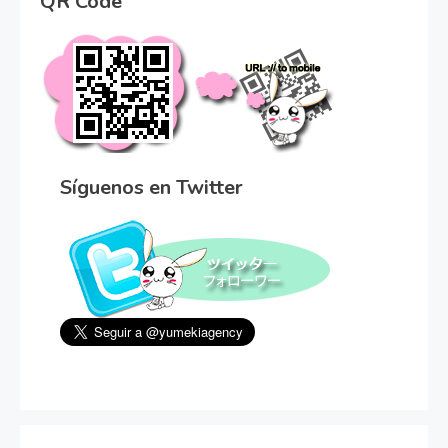
QR Code
Síguenos en Twitter