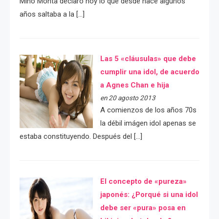
Mino Monta declaró hoy lo que desde hace algunos
años saltaba a la […]
Las 5 «cláusulas» que debe
cumplir una idol, de acuerdo
a Agnes Chan e hija
en 20 agosto 2013
A comienzos de los años 70s
la débil imágen idol apenas se
estaba constituyendo. Después del […]
El concepto de «pureza»
japonés: ¿Porqué si una idol
debe ser «pura» posa en