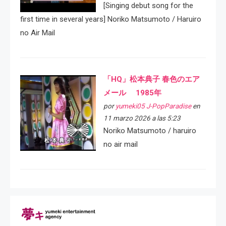
[Singing debut song for the
first time in several years] Noriko Matsumoto / Haruiro
no Air Mail
「HQ」松本典子 春色のエア
メール 1985年
por
yumeki05 J-PopParadise
en
11 marzo 2026 a las 5:23
Noriko Matsumoto / haruiro
no air mail