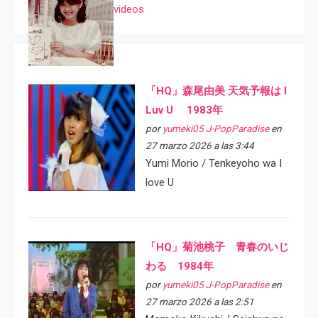
videos
「HQ」森尾由美 天気予報は I
Luv U 1983年
por
yumeki05 J-PopParadise
en
27 marzo 2026 a las 3:44
Yumi Morio / Tenkeyoho wa I
love U
「HQ」菊池桃子 青春のいじ
わる 1984年
por
yumeki05 J-PopParadise
en
27 marzo 2026 a las 2:51