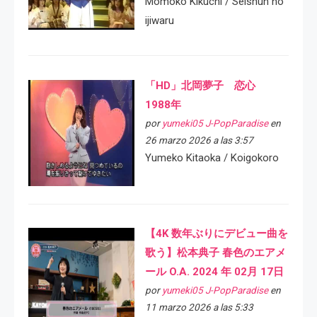
Momoko Kikuchi / Seishun no
ijiwaru
「HD」北岡夢子 恋心
1988年
por
yumeki05 J-PopParadise
en
26 marzo 2026 a las 3:57
Yumeko Kitaoka / Koigokoro
【4K 数年ぶりにデビュー曲を
歌う】松本典子 春色のエアメ
ール O.A. 2024 年 02月 17日
por
yumeki05 J-PopParadise
en
11 marzo 2026 a las 5:33