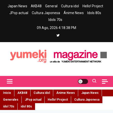
Skip
Japan News
AKB48
General
Cultura idol
Hello! Project
to
JPop actual
Cultura Japonesa
Ánime News
Idols 80s
content
Idols 70s
09 Ago, 2026
4:18:38 PM
Yumeki Magazine
Jpop y musica idol – Tu portal de jpop, movimiento idol y cultura
japonesa en español
Inicio
AKB48
Cultura idol
Ánime News
Japan News
Generales
JPop actual
Hello! Project
Cultura Japonesa
idol 70s
idol 80s