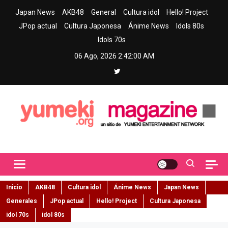
Skip
Japan News
AKB48
General
Cultura idol
Hello! Project
to
JPop actual
Cultura Japonesa
Ánime News
Idols 80s
content
Idols 70s
06 Ago, 2026
2:42:01 AM
Yumeki Magazine
Jpop y musica idol – Tu portal de jpop, movimiento idol y cultura
japonesa en español
Inicio
AKB48
Cultura idol
Ánime News
Japan News
Generales
JPop actual
Hello! Project
Cultura Japonesa
idol 70s
idol 80s