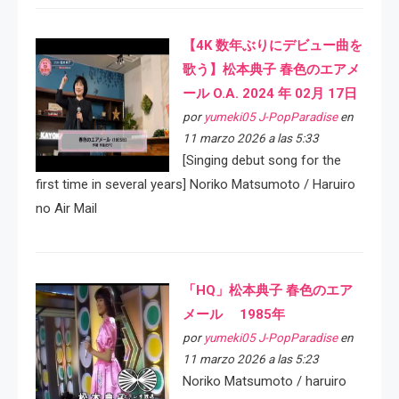
【4K 数年ぶりにデビュー曲を
歌う】松本典子 春色のエアメ
ール O.A. 2024 年 02月 17日
por
yumeki05 J-PopParadise
en
11 marzo 2026 a las 5:33
[Singing debut song for the
first time in several years] Noriko Matsumoto / Haruiro
no Air Mail
「HQ」松本典子 春色のエア
メール 1985年
por
yumeki05 J-PopParadise
en
11 marzo 2026 a las 5:23
Noriko Matsumoto / haruiro