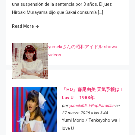
una suspensión de la sentencia por 3 años. El juez
Hiroaki Murayama dijo que Sakai consumía […]
Read More
yumekiさんの昭和アイドル showa
videos
「HQ」森尾由美 天気予報は I
Luv U 1983年
por
yumeki05 J-PopParadise
en
27 marzo 2026 a las 3:44
Yumi Morio / Tenkeyoho wa I
love U