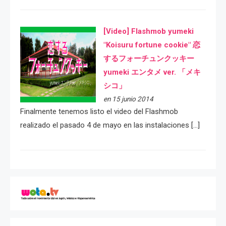
[Video] Flashmob yumeki
"Koisuru fortune cookie" 恋
するフォーチュンクッキー
yumeki エンタメ ver. 「メキ
シコ」
en 15 junio 2014
Finalmente tenemos listo el video del Flashmob
realizado el pasado 4 de mayo en las instalaciones […]