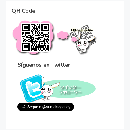
QR Code
Síguenos en Twitter