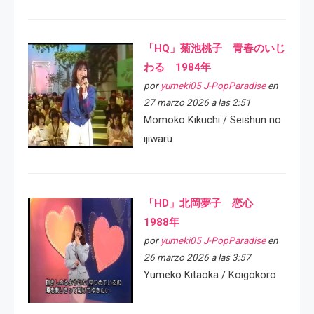
「HQ」菊池桃子 青春のいじ
わる 1984年
por
yumeki05 J-PopParadise
en
27 marzo 2026 a las 2:51
Momoko Kikuchi / Seishun no
ijiwaru
「HD」北岡夢子 恋心
1988年
por
yumeki05 J-PopParadise
en
26 marzo 2026 a las 3:57
Yumeko Kitaoka / Koigokoro