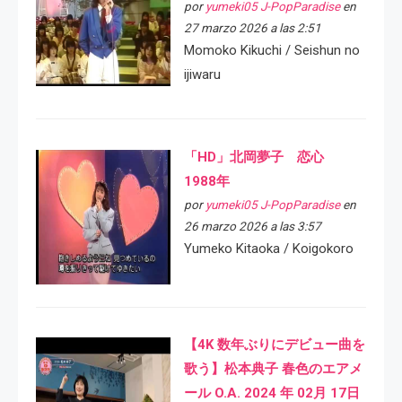
por
yumeki05 J-PopParadise
en
27 marzo 2026 a las 2:51
Momoko Kikuchi / Seishun no
ijiwaru
「HD」北岡夢子 恋心
1988年
por
yumeki05 J-PopParadise
en
26 marzo 2026 a las 3:57
Yumeko Kitaoka / Koigokoro
【4K 数年ぶりにデビュー曲を
歌う】松本典子 春色のエアメ
ール O.A. 2024 年 02月 17日