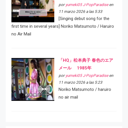
por
yumeki05 J-PopParadise
en
11 marzo 2026 a las 5:33
[Singing debut song for the
first time in several years] Noriko Matsumoto / Haruiro
no Air Mail
「HQ」松本典子 春色のエア
メール 1985年
por
yumeki05 J-PopParadise
en
11 marzo 2026 a las 5:23
Noriko Matsumoto / haruiro
no air mail