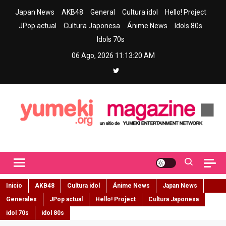
Skip
Japan News
AKB48
General
Cultura idol
Hello! Project
to
JPop actual
Cultura Japonesa
Ánime News
Idols 80s
content
Idols 70s
06 Ago, 2026
11:13:21 AM
Yumeki Magazine
Jpop y musica idol – Tu portal de jpop, movimiento idol y cultura
japonesa en español
Inicio
AKB48
Cultura idol
Ánime News
Japan News
Generales
JPop actual
Hello! Project
Cultura Japonesa
idol 70s
idol 80s