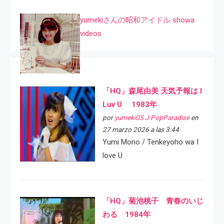
yumekiさんの昭和アイドル showa
videos
「HQ」森尾由美 天気予報は I
Luv U 1983年
por
yumeki05 J-PopParadise
en
27 marzo 2026 a las 3:44
Yumi Morio / Tenkeyoho wa I
love U
「HQ」菊池桃子 青春のいじ
わる 1984年