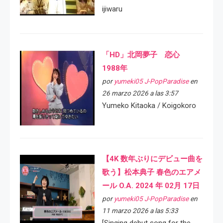
ijiwaru
「HD」北岡夢子 恋心
1988年
por
yumeki05 J-PopParadise
en
26 marzo 2026 a las 3:57
Yumeko Kitaoka / Koigokoro
【4K 数年ぶりにデビュー曲を
歌う】松本典子 春色のエアメ
ール O.A. 2024 年 02月 17日
por
yumeki05 J-PopParadise
en
11 marzo 2026 a las 5:33