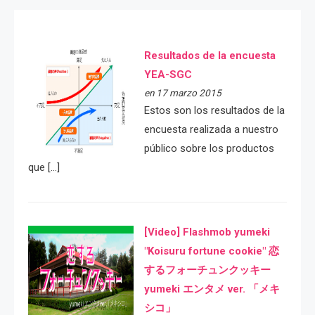
Resultados de la encuesta
YEA-SGC
en 17 marzo 2015
Estos son los resultados de la
encuesta realizada a nuestro
público sobre los productos
que […]
[Video] Flashmob yumeki
"Koisuru fortune cookie" 恋
するフォーチュンクッキー
yumeki エンタメ ver. 「メキ
シコ」