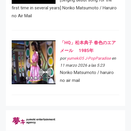
[Singing debut song for the
first time in several years] Noriko Matsumoto / Haruiro
no Air Mail
「HQ」松本典子 春色のエア
メール 1985年
por
yumeki05 J-PopParadise
en
11 marzo 2026 a las 5:23
Noriko Matsumoto / haruiro
no air mail