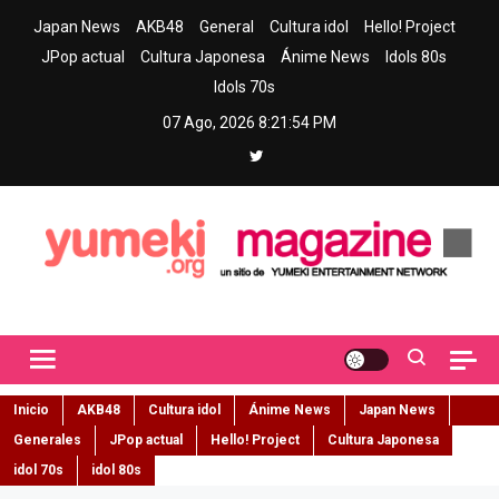
Skip
Japan News
AKB48
General
Cultura idol
Hello! Project
to
JPop actual
Cultura Japonesa
Ánime News
Idols 80s
content
Idols 70s
07 Ago, 2026
8:21:55 PM
Yumeki Magazine
Jpop y musica idol – Tu portal de jpop, movimiento idol y cultura
japonesa en español
Inicio
AKB48
Cultura idol
Ánime News
Japan News
Generales
JPop actual
Hello! Project
Cultura Japonesa
idol 70s
idol 80s