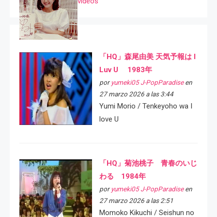
videos
「HQ」森尾由美 天気予報は I
Luv U 1983年
por
yumeki05 J-PopParadise
en
27 marzo 2026 a las 3:44
Yumi Morio / Tenkeyoho wa I
love U
「HQ」菊池桃子 青春のいじ
わる 1984年
por
yumeki05 J-PopParadise
en
27 marzo 2026 a las 2:51
Momoko Kikuchi / Seishun no