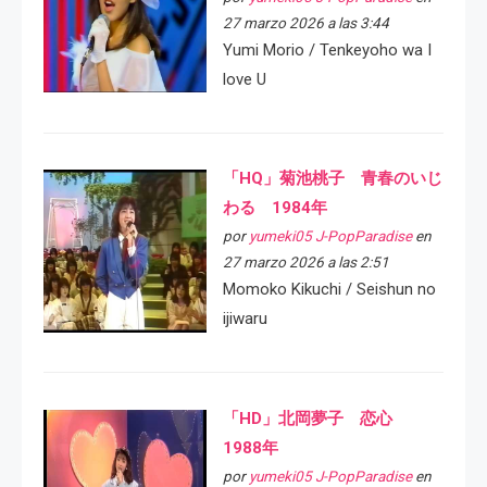
27 marzo 2026 a las 3:44
Yumi Morio / Tenkeyoho wa I
love U
「HQ」菊池桃子 青春のいじ
わる 1984年
por
yumeki05 J-PopParadise
en
27 marzo 2026 a las 2:51
Momoko Kikuchi / Seishun no
ijiwaru
「HD」北岡夢子 恋心
1988年
por
yumeki05 J-PopParadise
en