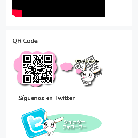
QR Code
Síguenos en Twitter