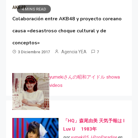
AKB48
4 MINS READ
Colaboración entre AKB48 y proyecto coreano
causa «desastroso choque cultural y de
conceptos»
Agencia YEA
3 Diciembre 2017
7
yumekiさんの昭和アイドル showa
videos
「HQ」森尾由美 天気予報は I
Luv U 1983年
por
yumeki05 J-PopParadise
en