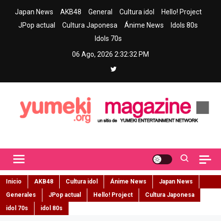
Skip
Japan News
AKB48
General
Cultura idol
Hello! Project
to
JPop actual
Cultura Japonesa
Ánime News
Idols 80s
content
Idols 70s
06 Ago, 2026
2:32:33 PM
Yumeki Magazine
Jpop y musica idol – Tu portal de jpop, movimiento idol y cultura
japonesa en español
Inicio
AKB48
Cultura idol
Ánime News
Japan News
Generales
JPop actual
Hello! Project
Cultura Japonesa
idol 70s
idol 80s