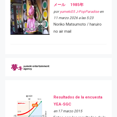
メール 1985年
por
yumeki05 J-PopParadise
en
11 marzo 2026 a las 5:23
Noriko Matsumoto / haruiro
no air mail
Resultados de la encuesta
YEA-SGC
en 17 marzo 2015