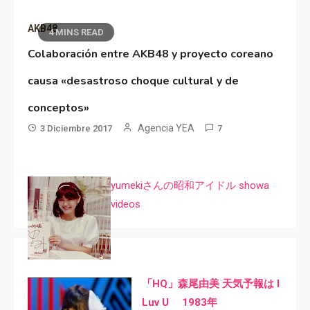
AKB48
4 MINS READ
Colaboración entre AKB48 y proyecto coreano
causa «desastroso choque cultural y de
conceptos»
Agencia YEA
3 Diciembre 2017
7
yumekiさんの昭和アイドル showa
videos
「HQ」森尾由美 天気予報は I
Luv U 1983年