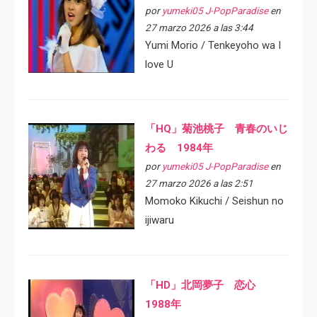
por
yumeki05 J-PopParadise
en
27 marzo 2026 a las 3:44
Yumi Morio / Tenkeyoho wa I
love U
「HQ」菊池桃子 青春のいじ
わる 1984年
por
yumeki05 J-PopParadise
en
27 marzo 2026 a las 2:51
Momoko Kikuchi / Seishun no
ijiwaru
「HD」北岡夢子 恋心
1988年