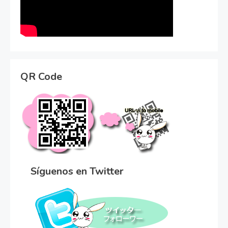
QR Code
Síguenos en Twitter