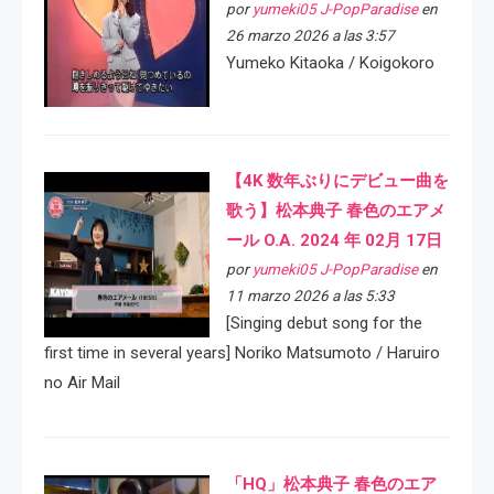
por
yumeki05 J-PopParadise
en
26 marzo 2026 a las 3:57
Yumeko Kitaoka / Koigokoro
【4K 数年ぶりにデビュー曲を
歌う】松本典子 春色のエアメ
ール O.A. 2024 年 02月 17日
por
yumeki05 J-PopParadise
en
11 marzo 2026 a las 5:33
[Singing debut song for the
first time in several years] Noriko Matsumoto / Haruiro
no Air Mail
「HQ」松本典子 春色のエア