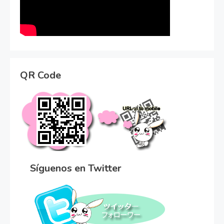
QR Code
Síguenos en Twitter