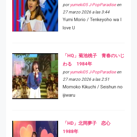
por
yumeki05 J-PopParadise
en
27 marzo 2026 a las 3:44
Yumi Morio / Tenkeyoho wa I
love U
「HQ」菊池桃子 青春のいじ
わる 1984年
por
yumeki05 J-PopParadise
en
27 marzo 2026 a las 2:51
Momoko Kikuchi / Seishun no
ijiwaru
「HD」北岡夢子 恋心
1988年