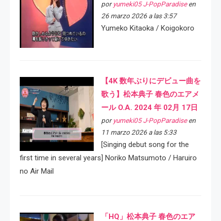
por
yumeki05 J-PopParadise
en
26 marzo 2026 a las 3:57
Yumeko Kitaoka / Koigokoro
【4K 数年ぶりにデビュー曲を
歌う】松本典子 春色のエアメ
ール O.A. 2024 年 02月 17日
por
yumeki05 J-PopParadise
en
11 marzo 2026 a las 5:33
[Singing debut song for the
first time in several years] Noriko Matsumoto / Haruiro
no Air Mail
「HQ」松本典子 春色のエア