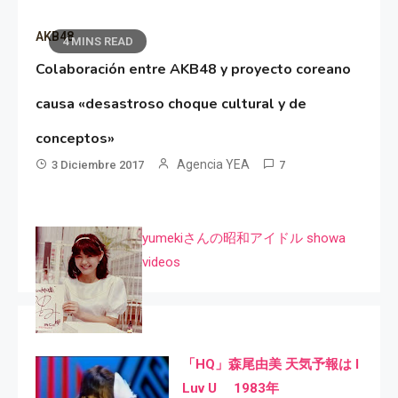
AKB48
4 MINS READ
Colaboración entre AKB48 y proyecto coreano
causa «desastroso choque cultural y de
conceptos»
Agencia YEA
3 Diciembre 2017
7
yumekiさんの昭和アイドル showa
videos
「HQ」森尾由美 天気予報は I
Luv U 1983年