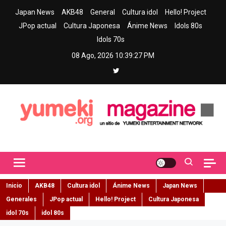
Skip
Japan News
AKB48
General
Cultura idol
Hello! Project
to
JPop actual
Cultura Japonesa
Ánime News
Idols 80s
content
Idols 70s
08 Ago, 2026
10:39:28 PM
Yumeki Magazine
Jpop y musica idol – Tu portal de jpop, movimiento idol y cultura
japonesa en español
Inicio
AKB48
Cultura idol
Ánime News
Japan News
Generales
JPop actual
Hello! Project
Cultura Japonesa
idol 70s
idol 80s