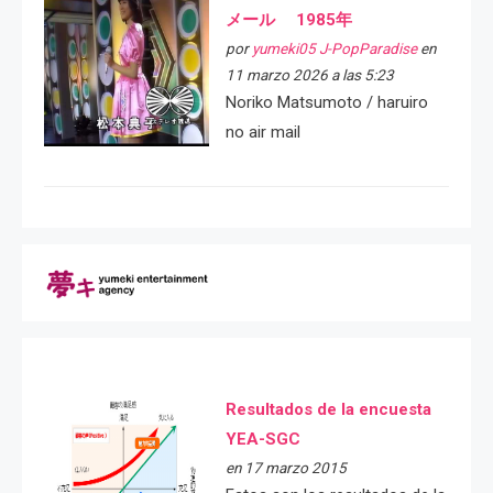
メール 1985年
por
yumeki05 J-PopParadise
en
11 marzo 2026 a las 5:23
Noriko Matsumoto / haruiro
no air mail
Resultados de la encuesta
YEA-SGC
en 17 marzo 2015