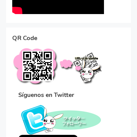
QR Code
Síguenos en Twitter