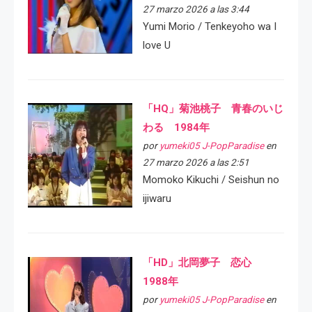
27 marzo 2026 a las 3:44
Yumi Morio / Tenkeyoho wa I
love U
「HQ」菊池桃子 青春のいじ
わる 1984年
por
yumeki05 J-PopParadise
en
27 marzo 2026 a las 2:51
Momoko Kikuchi / Seishun no
ijiwaru
「HD」北岡夢子 恋心
1988年
por
yumeki05 J-PopParadise
en