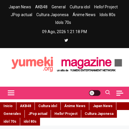
Skip
Japan News
AKB48
General
Cultura idol
Hello! Project
to
JPop actual
Cultura Japonesa
Ánime News
Idols 80s
content
Idols 70s
09 Ago, 2026
1:21:19 PM
Yumeki Magazine
Jpop y musica idol – Tu portal de jpop, movimiento idol y cultura
japonesa en español
Inicio
AKB48
Cultura idol
Ánime News
Japan News
Generales
JPop actual
Hello! Project
Cultura Japonesa
idol 70s
idol 80s