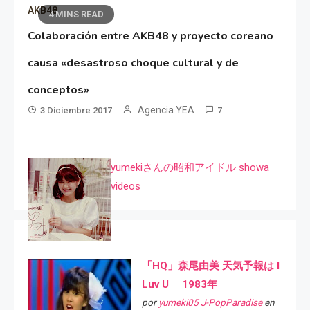
AKB48
4 MINS READ
Colaboración entre AKB48 y proyecto coreano
causa «desastroso choque cultural y de
conceptos»
Agencia YEA
3 Diciembre 2017
7
yumekiさんの昭和アイドル showa
videos
「HQ」森尾由美 天気予報は I
Luv U 1983年
por
yumeki05 J-PopParadise
en