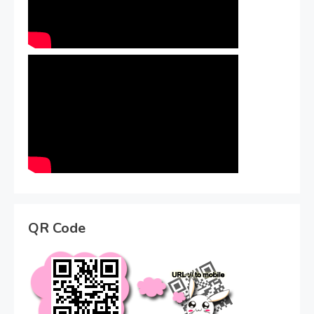
QR Code