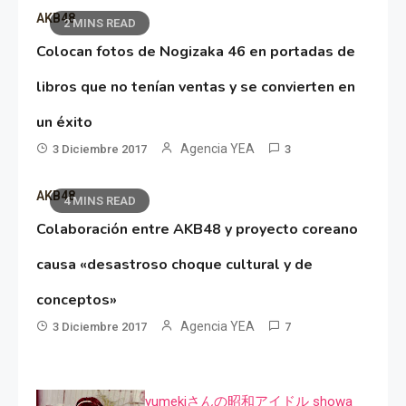
AKB48
2 MINS READ
Colocan fotos de Nogizaka 46 en portadas de
libros que no tenían ventas y se convierten en
un éxito
Agencia YEA
3 Diciembre 2017
3
AKB48
4 MINS READ
Colaboración entre AKB48 y proyecto coreano
causa «desastroso choque cultural y de
conceptos»
Agencia YEA
3 Diciembre 2017
7
yumekiさんの昭和アイドル showa