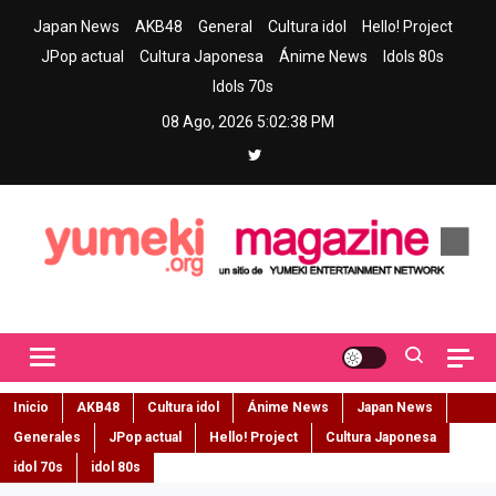
Skip
Japan News
AKB48
General
Cultura idol
Hello! Project
to
JPop actual
Cultura Japonesa
Ánime News
Idols 80s
content
Idols 70s
08 Ago, 2026
5:02:39 PM
Yumeki Magazine
Jpop y musica idol – Tu portal de jpop, movimiento idol y cultura
japonesa en español
Inicio
AKB48
Cultura idol
Ánime News
Japan News
Generales
JPop actual
Hello! Project
Cultura Japonesa
idol 70s
idol 80s