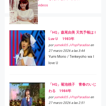
videos
「HQ」森尾由美 天気予報は I
Luv U 1983年
por
yumeki05 J-PopParadise
en
27 marzo 2026 a las 3:44
Yumi Morio / Tenkeyoho wa I
love U
「HQ」菊池桃子 青春のいじ
わる 1984年
por
yumeki05 J-PopParadise
en
27 marzo 2026 a las 2:51