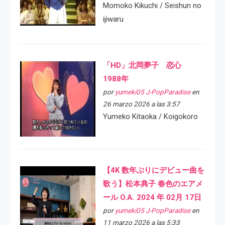
Momoko Kikuchi / Seishun no
ijiwaru
「HD」北岡夢子 恋心
1988年
por
yumeki05 J-PopParadise
en
26 marzo 2026 a las 3:57
Yumeko Kitaoka / Koigokoro
【4K 数年ぶりにデビュー曲を
歌う】松本典子 春色のエアメ
ール O.A. 2024 年 02月 17日
por
yumeki05 J-PopParadise
en
11 marzo 2026 a las 5:33