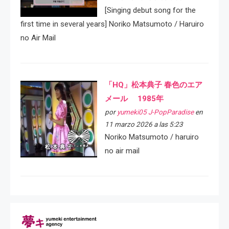
[Singing debut song for the
first time in several years] Noriko Matsumoto / Haruiro
no Air Mail
「HQ」松本典子 春色のエア
メール 1985年
por
yumeki05 J-PopParadise
en
11 marzo 2026 a las 5:23
Noriko Matsumoto / haruiro
no air mail