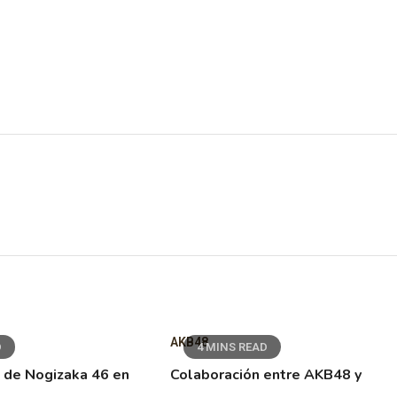
AKB48
D
4 MINS READ
 de Nogizaka 46 en
Colaboración entre AKB48 y