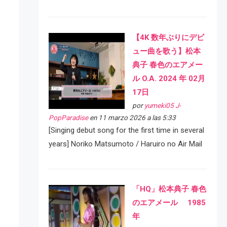
【4K 数年ぶりにデビ
ュー曲を歌う】松本
典子 春色のエアメー
ル O.A. 2024 年 02月
17日
por
yumeki05 J-
PopParadise
en 11 marzo 2026 a las 5:33
[Singing debut song for the first time in several
years] Noriko Matsumoto / Haruiro no Air Mail
「HQ」松本典子 春色
のエアメール 1985
年