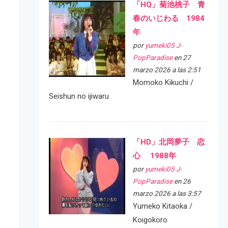
「HQ」菊池桃子 青
春のいじわる 1984
年
por
yumeki05 J-
PopParadise
en 27
marzo 2026 a las 2:51
Momoko Kikuchi /
Seishun no ijiwaru
「HD」北岡夢子 恋
心 1988年
por
yumeki05 J-
PopParadise
en 26
marzo 2026 a las 3:57
Yumeko Kitaoka /
Koigokoro