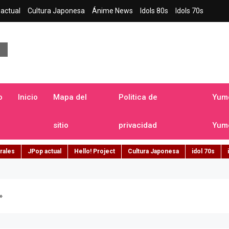
actual
Cultura Japonesa
Ánime News
Idols 80s
Idols 70s
a japonesa en español
o
Inicio
Mapa del
Politica de
Yume
sitio
privacidad
Yume
rales
JPop actual
Hello! Project
Cultura Japonesa
idol 70s
»