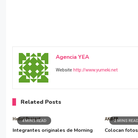
Agencia YEA
Website
http://www.yumeki.net
Related Posts
Hello! Project
AKB48
4 MINS READ
2 MINS REA
Integrantes originales de Morning
Colocan fotos