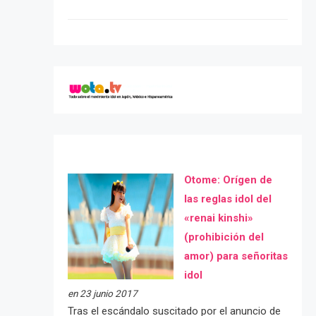
Otome: Orígen de
las reglas idol del
«renai kinshi»
(prohibición del
amor) para señoritas
idol
en 23 junio 2017
Tras el escándalo suscitado por el anuncio de