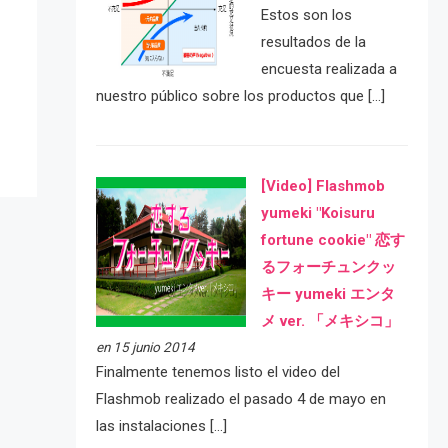
Estos son los
resultados de la
e
encuesta realizada a
nuestro público sobre los productos que […]
[Video] Flashmob
yumeki "Koisuru
fortune cookie" 恋す
るフォーチュンクッ
キー yumeki エンタ
メ ver. 「メキシコ」
en 15 junio 2014
Finalmente tenemos listo el video del
Flashmob realizado el pasado 4 de mayo en
las instalaciones […]