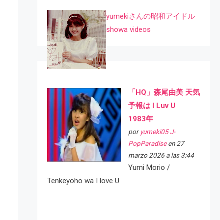
yumekiさんの昭和アイドル
showa videos
「HQ」森尾由美 天気
予報は I Luv U
1983年
por
yumeki05 J-
PopParadise
en 27
marzo 2026 a las 3:44
Yumi Morio /
Tenkeyoho wa I love U