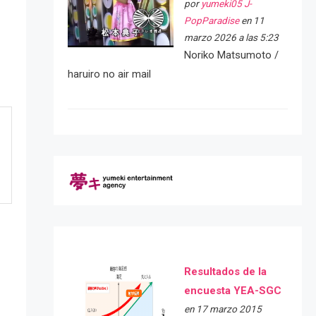
por
yumeki05 J-
PopParadise
en 11
marzo 2026 a las 5:23
Noriko Matsumoto /
haruiro no air mail
Resultados de la
encuesta YEA-SGC
en 17 marzo 2015