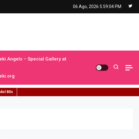
06 Ago, 2026
5:59:05 PM
ki Angels – Special Gallery at
ki.org
idol 80s