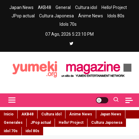
Skip
Japan News
AKB48
General
Cultura idol
Hello! Project
to
JPop actual
Cultura Japonesa
Ánime News
Idols 80s
content
Idols 70s
07 Ago, 2026
5:23:11 PM
Yumeki Magazine
Jpop y musica idol – Tu portal de jpop, movimiento idol y cultura
japonesa en español
Inicio
AKB48
Cultura idol
Ánime News
Japan News
Generales
JPop actual
Hello! Project
Cultura Japonesa
idol 70s
idol 80s