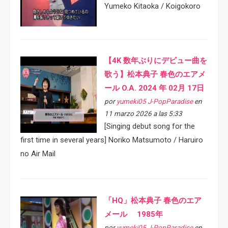
Yumeko Kitaoka / Koigokoro
【4K 数年ぶりにデビュー曲を
歌う】松本典子 春色のエアメ
ール O.A. 2024 年 02月 17日
por
yumeki05 J-PopParadise
en
11 marzo 2026 a las 5:33
[Singing debut song for the
first time in several years] Noriko Matsumoto / Haruiro
no Air Mail
「HQ」松本典子 春色のエア
メール 1985年
por
yumeki05 J-PopParadise
en