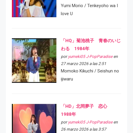
Yumi Morio / Tenkeyoho wa I
love U
「HQ」菊池桃子 青春のいじ
わる 1984年
por
yumeki05 J-PopParadise
en
27 marzo 2026 a las 2:51
Momoko Kikuchi / Seishun no
ijiwaru
「HD」北岡夢子 恋心
1988年
por
yumeki05 J-PopParadise
en
26 marzo 2026 a las 3:57