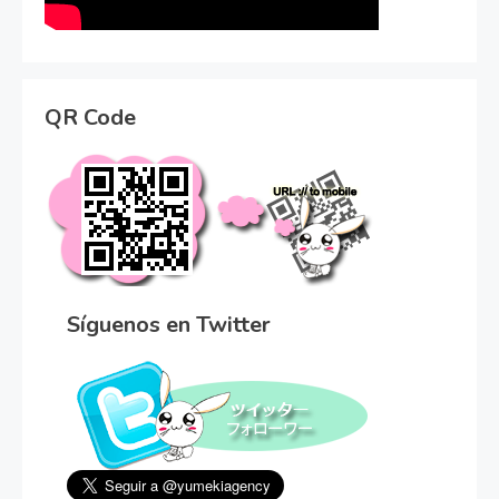
QR Code
Síguenos en Twitter