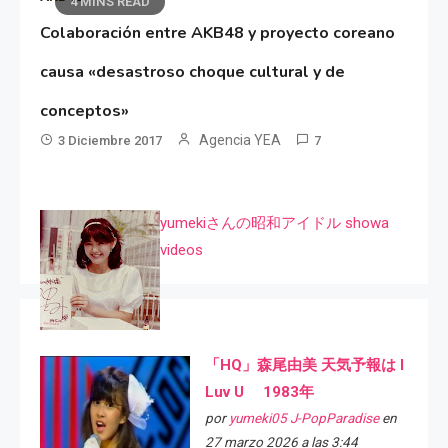
4 MINS READ
Colaboración entre AKB48 y proyecto coreano
causa «desastroso choque cultural y de
conceptos»
Agencia YEA
3 Diciembre 2017
7
yumekiさんの昭和アイドル showa
videos
「HQ」森尾由美 天気予報は I
Luv U 1983年
por
yumeki05 J-PopParadise
en
27 marzo 2026 a las 3:44