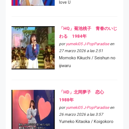
love U
「HQ」菊池桃子 青春のいじ
わる 1984年
por
yumeki05 J-PopParadise
en
27 marzo 2026 a las 2:51
Momoko Kikuchi / Seishun no
ijiwaru
「HD」北岡夢子 恋心
1988年
por
yumeki05 J-PopParadise
en
26 marzo 2026 a las 3:57
Yumeko Kitaoka / Koigokoro