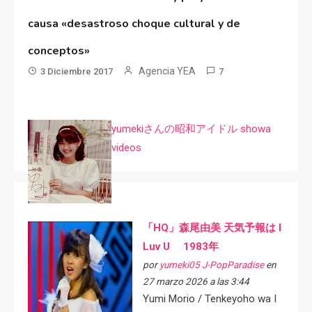
causa «desastroso choque cultural y de
conceptos»
Agencia YEA
3 Diciembre 2017
7
yumekiさんの昭和アイドル showa
videos
「HQ」森尾由美 天気予報は I
Luv U 1983年
por
yumeki05 J-PopParadise
en
27 marzo 2026 a las 3:44
Yumi Morio / Tenkeyoho wa I