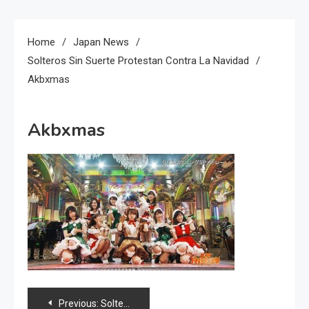
Home
Japan News
Solteros Sin Suerte Protestan Contra La Navidad
Akbxmas
Akbxmas
Navegación
Previous:
Solteros sin suerte protestan contra la Navidad