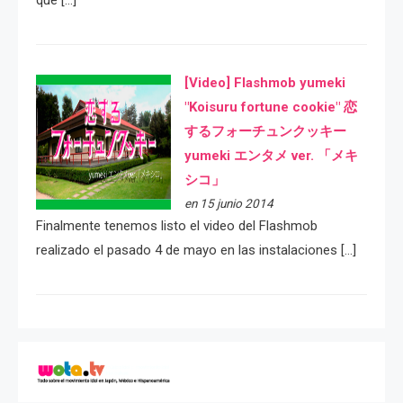
que […]
[Video] Flashmob yumeki
"Koisuru fortune cookie" 恋
するフォーチュンクッキー
yumeki エンタメ ver. 「メキ
シコ」
en 15 junio 2014
Finalmente tenemos listo el video del Flashmob
realizado el pasado 4 de mayo en las instalaciones […]