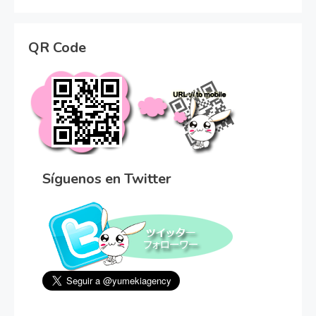
QR Code
Síguenos en Twitter