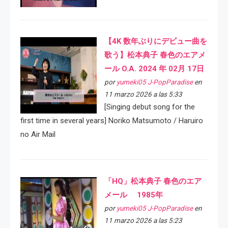
【4K 数年ぶりにデビュー曲を
歌う】松本典子 春色のエアメ
ール O.A. 2024 年 02月 17日
por
yumeki05 J-PopParadise
en
11 marzo 2026 a las 5:33
[Singing debut song for the
first time in several years] Noriko Matsumoto / Haruiro
no Air Mail
「HQ」松本典子 春色のエア
メール 1985年
por
yumeki05 J-PopParadise
en
11 marzo 2026 a las 5:23