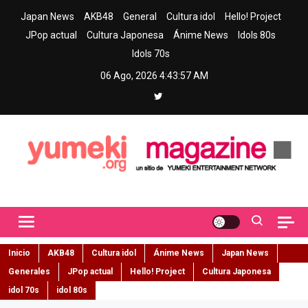
Skip
Japan News
AKB48
General
Cultura idol
Hello! Project
to
JPop actual
Cultura Japonesa
Ánime News
Idols 80s
content
Idols 70s
06 Ago, 2026
4:43:58 AM
Yumeki Magazine
Jpop y musica idol – Tu portal de jpop, movimiento idol y cultura
japonesa en español
Inicio
AKB48
Cultura idol
Ánime News
Japan News
Generales
JPop actual
Hello! Project
Cultura Japonesa
idol 70s
idol 80s