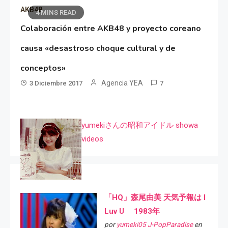
AKB48
4 MINS READ
Colaboración entre AKB48 y proyecto coreano
causa «desastroso choque cultural y de
conceptos»
Agencia YEA
3 Diciembre 2017
7
yumekiさんの昭和アイドル showa
videos
「HQ」森尾由美 天気予報は I
Luv U 1983年
por
yumeki05 J-PopParadise
en