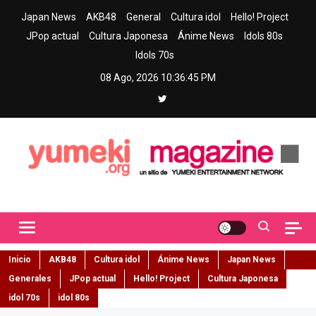
Skip
Japan News
AKB48
General
Cultura idol
Hello! Project
to
JPop actual
Cultura Japonesa
Ánime News
Idols 80s
content
Idols 70s
08 Ago, 2026
10:36:46 PM
Yumeki Magazine
Jpop y musica idol – Tu portal de jpop, movimiento idol y cultura
japonesa en español
Inicio
AKB48
Cultura idol
Ánime News
Japan News
Generales
JPop actual
Hello! Project
Cultura Japonesa
idol 70s
idol 80s