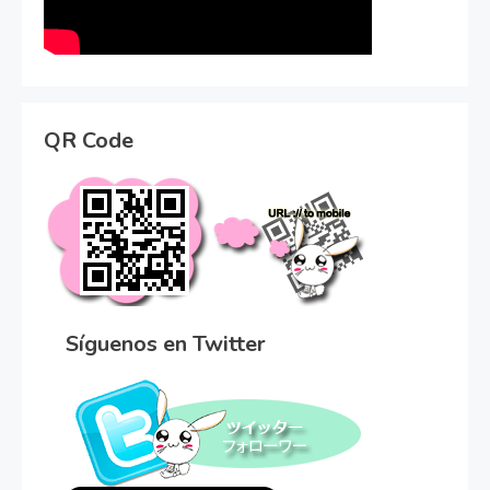
QR Code
Síguenos en Twitter