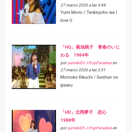
27 marzo 2026 a las 3:44
Yumi Morio / Tenkeyoho wa I
love U
「HQ」菊池桃子 青春のいじ
わる 1984年
por
yumeki05 J-PopParadise
en
27 marzo 2026 a las 2:51
Momoko Kikuchi / Seishun no
ijiwaru
「HD」北岡夢子 恋心
1988年
por
yumeki05 J-PopParadise
en