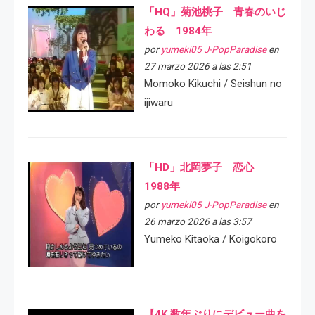
「HQ」菊池桃子 青春のいじ
わる 1984年
por
yumeki05 J-PopParadise
en
27 marzo 2026 a las 2:51
Momoko Kikuchi / Seishun no
ijiwaru
「HD」北岡夢子 恋心
1988年
por
yumeki05 J-PopParadise
en
26 marzo 2026 a las 3:57
Yumeko Kitaoka / Koigokoro
【4K 数年ぶりにデビュー曲を