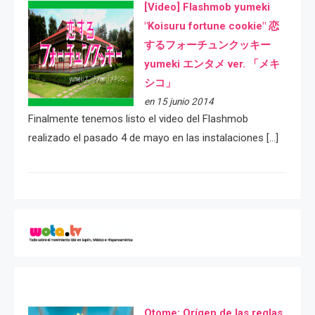
[Video] Flashmob yumeki
"Koisuru fortune cookie" 恋
するフォーチュンクッキー
yumeki エンタメ ver. 「メキ
シコ」
en 15 junio 2014
Finalmente tenemos listo el video del Flashmob
realizado el pasado 4 de mayo en las instalaciones […]
Otome: Orígen de las reglas