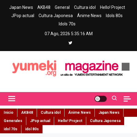
Skip
Japan News
AKB48
General
Cultura idol
Hello! Project
to
JPop actual
Cultura Japonesa
Ánime News
Idols 80s
content
Idols 70s
07 Ago, 2026
5:35:17 AM
Yumeki Magazine
Jpop y musica idol – Tu portal de jpop, movimiento idol y cultura
japonesa en español
Inicio
AKB48
Cultura idol
Ánime News
Japan News
Generales
JPop actual
Hello! Project
Cultura Japonesa
idol 70s
idol 80s