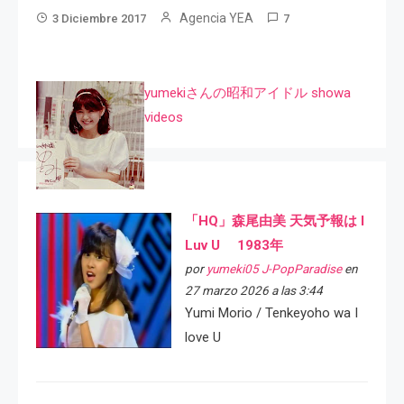
Agencia YEA
3 Diciembre 2017
7
yumekiさんの昭和アイドル showa
videos
「HQ」森尾由美 天気予報は I
Luv U 1983年
por
yumeki05 J-PopParadise
en
27 marzo 2026 a las 3:44
Yumi Morio / Tenkeyoho wa I
love U