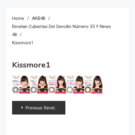
Home
AKB48
Revelan Cubiertas Del Sencillo Número 35 Y News
48
Kissmore1
Kissmore1
Navegación
Previous:
Revelan cubiertas del sencillo número 35 y news 48
de
entradas