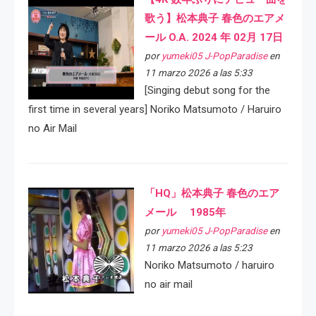
歌う】松本典子 春色のエアメ
ール O.A. 2024 年 02月 17日
por
yumeki05 J-PopParadise
en
11 marzo 2026 a las 5:33
[Singing debut song for the
first time in several years] Noriko Matsumoto / Haruiro
no Air Mail
「HQ」松本典子 春色のエア
メール 1985年
por
yumeki05 J-PopParadise
en
11 marzo 2026 a las 5:23
Noriko Matsumoto / haruiro
no air mail