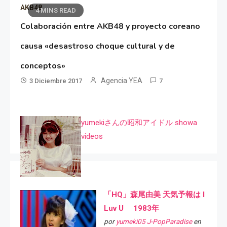
AKB48
4 MINS READ
Colaboración entre AKB48 y proyecto coreano
causa «desastroso choque cultural y de
conceptos»
Agencia YEA
3 Diciembre 2017
7
yumekiさんの昭和アイドル showa
videos
「HQ」森尾由美 天気予報は I
Luv U 1983年
por
yumeki05 J-PopParadise
en