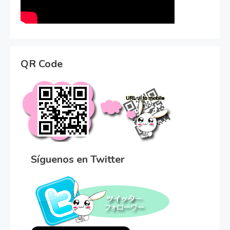
QR Code
Síguenos en Twitter