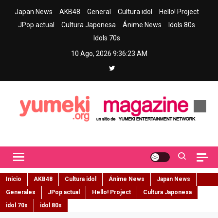
Skip
Japan News
AKB48
General
Cultura idol
Hello! Project
to
JPop actual
Cultura Japonesa
Ánime News
Idols 80s
content
Idols 70s
10 Ago, 2026
9:36:24 AM
Yumeki Magazine
Jpop y musica idol – Tu portal de jpop, movimiento idol y cultura
japonesa en español
Inicio
AKB48
Cultura idol
Ánime News
Japan News
Generales
JPop actual
Hello! Project
Cultura Japonesa
idol 70s
idol 80s