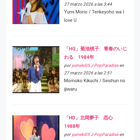
27 marzo 2026 a las 3:44
Yumi Morio / Tenkeyoho wa I
love U
「HQ」菊池桃子 青春のいじ
わる 1984年
por
yumeki05 J-PopParadise
en
27 marzo 2026 a las 2:51
Momoko Kikuchi / Seishun no
ijiwaru
「HD」北岡夢子 恋心
1988年
por
yumeki05 J-PopParadise
en